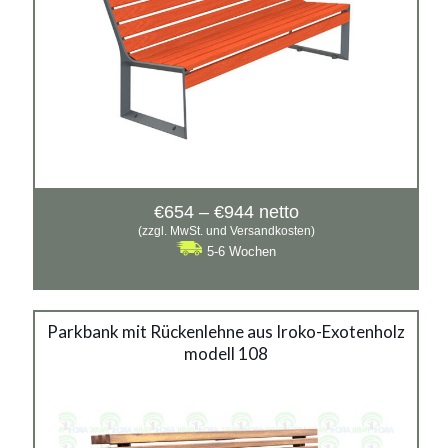
Preisspanne:
€
654
–
€
944
netto
€654
(zzgl. MwSt. und Versandkosten)
bis
5-6 Wochen
€944
Stadtbank mit Rückenlehne
Parkbank mit Rückenlehne aus Iroko-Exotenholz
modell 108
aus Iroko-Exotenholz modell
108
Material: