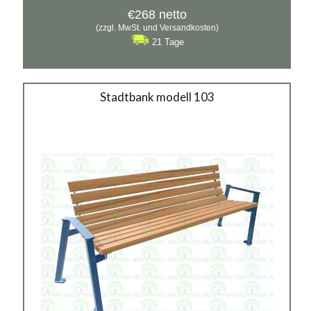
€
268
netto
(zzgl. MwSt. und Versandkosten)
21 Tage
Stadtbank modell 103
Stadtbank modell 103
Material:
verzinkter Stahl mit Pulverbeschichtung in RAL
Siehe mehr