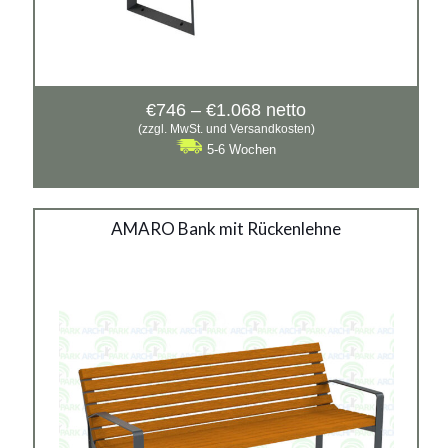
Preisspanne:
€
746
–
€
1.068
netto
€746
(zzgl. MwSt. und Versandkosten)
bis
5-6 Wochen
€1.068
AMARO Bank mit Rückenlehne