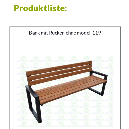
Produktliste:
Stadtbank modell 103
Bank mit Rückenlehne modell 119
Material:
verzinkter Stahl mit Pulverbeschichtung in RAL
Siehe mehr