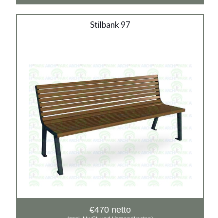
Stilbank 97
Stilbank 97
Material:
verzinkter Stahl mit Pulverbeschichtung in RAL
Siehe mehr
€
470
netto