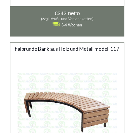
€
342
netto
(zzgl. MwSt. und Versandkosten)
3-4 Wochen
Stadtbank modell 103
halbrunde Bank aus Holz und Metall modell 117
Material:
verzinkter Stahl mit Pulverbeschichtung in RAL
Siehe mehr