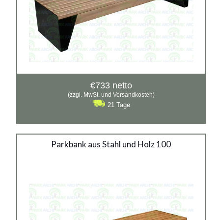
€
733
netto
(zzgl. MwSt. und Versandkosten)
21 Tage
Stahlbank 100
Parkbank aus Stahl und Holz 100
Material:
verzinkter Stahl mit Pulverbeschichtung in RAL
Siehe mehr