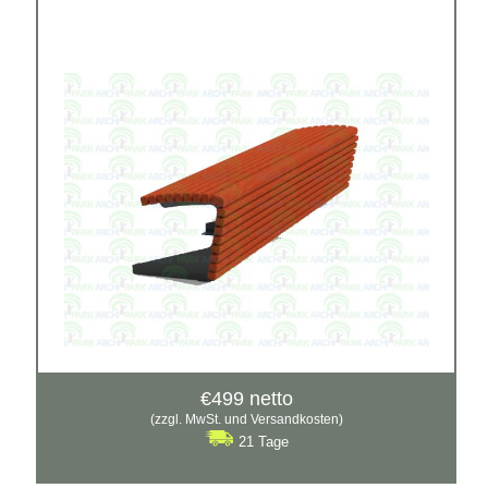
Material:
verzinkter Stahl mit Pulverbeschichtung in RAL
Siehe mehr
€
499
netto
(zzgl. MwSt. und Versandkosten)
21 Tage