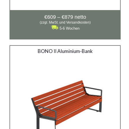
Preisspanne:
€
609
–
€
879
netto
€609
(zzgl. MwSt. und Versandkosten)
bis
5-6 Wochen
€879
BONO II Aluminium-Bank