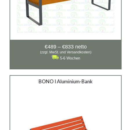
Preisspanne:
€
489
–
€
833
netto
€489
(zzgl. MwSt. und Versandkosten)
bis
5-6 Wochen
€833
BONO I Aluminium-Bank