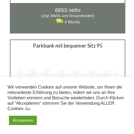
€
653
netto
(zzgl. MwSt. und Versandkosten)
4 Woche
Parkbank mit bequemer Sitz
Parkbank mit bequemer Sitz 95
95
Material:
verzinkter Stahl mit Pulverbeschichtung in RAL
Siehe mehr
Wir verwenden Cookies auf unserer Website, um Ihnen die
relevanteste Erfahrung zu bieten, indem wir uns an Ihre
Vorlieben erinnern und Besuche wiederholen. Durch Klicken
auf "Akzeptieren" stimmen Sie der Verwendung ALLER
Cookies zu.
Akzeptieren