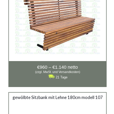
verzinkter Stahl mit Pulverbeschichtung in RAL
Siehe mehr
Preisspanne:
€
960
–
€
1.140
netto
€960
(zzgl. MwSt. und Versandkosten)
bis
21 Tage
€1.140
Stahlbank 107
gewölbte Sitzbank mit Lehne 180cm modell 107
Material:
verzinkter Stahl mit Pulverbeschichtung in RAL