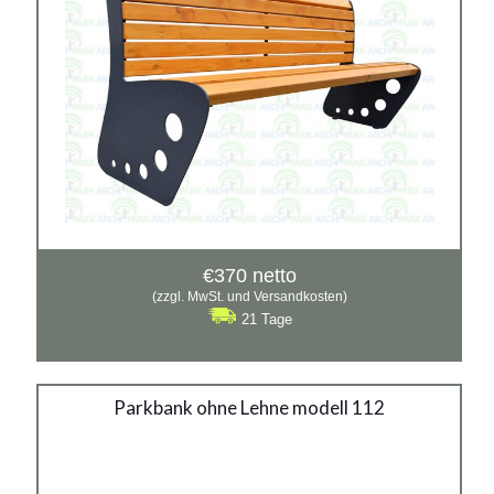
€
370
netto
(zzgl. MwSt. und Versandkosten)
21 Tage
Stadtbank modell 103
Parkbank ohne Lehne modell 112
Material:
verzinkter Stahl mit Pulverbeschichtung in RAL