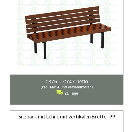
Preisspanne:
€
375
–
€
747
netto
€375
(zzgl. MwSt. und Versandkosten)
bis
21 Tage
€747
Stahlbank 99
Sitzbank mit Lehne mit vertikalen Bretter 99
Material: