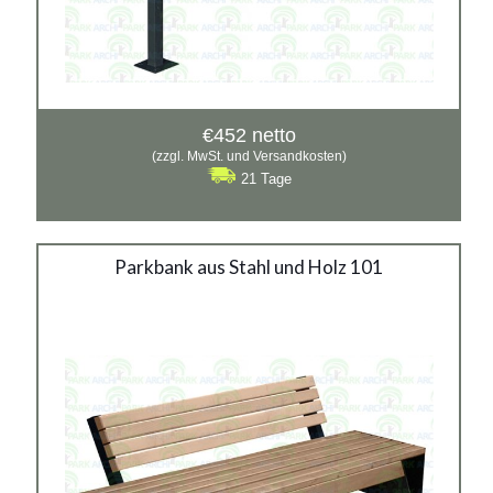
€
452
netto
(zzgl. MwSt. und Versandkosten)
21 Tage
Stahlbank 101
Parkbank aus Stahl und Holz 101
Material:
verzinkter Stahl mit Pulverbeschichtung in RAL
Siehe mehr