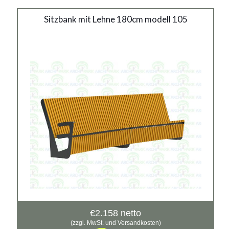
Stahlbank 105
Sitzbank mit Lehne 180cm modell 105
Material:
verzinkter Stahl mit Pulverbeschichtung in RAL
Siehe mehr
€
2.158
netto
(zzgl. MwSt. und Versandkosten)