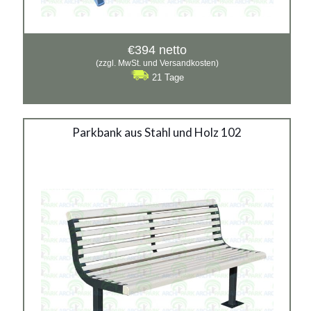
€
394
netto
(zzgl. MwSt. und Versandkosten)
21 Tage
Stahlbank 1012
Parkbank aus Stahl und Holz 102
Material:
verzinkter Stahl mit Pulverbeschichtung in RAL
Siehe mehr