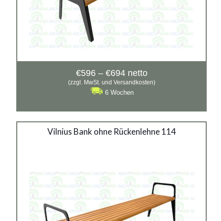
Preisspanne:
€
596
–
€
694
netto
€596
(zzgl. MwSt. und Versandkosten)
bis
6 Wochen
€694
Vilnius Bank ohne Rückenlehne 114