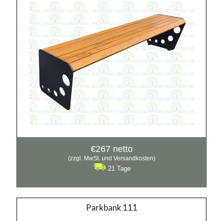
Siehe mehr
€
267
netto
(zzgl. MwSt. und Versandkosten)
21 Tage
Parkbank 111