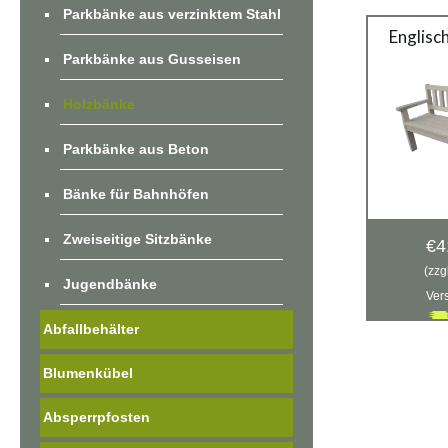
Parkbänke aus verzinktem Stahl
Englisc
Parkbänke aus Gusseisen
Holzbänke
Parkbänke aus Beton
Bänke für Bahnhöfen
Zweiseitige Sitzbänke
€
4
(zzg
Jugendbänke
Ver
Abfallbehälter
Blumenkübel
Absperrpfosten