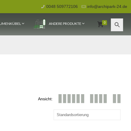
0048 509772106
info@archipark-24.de
0
UMENKÜBEL
ANDERE PRODUKTE
Ansicht: