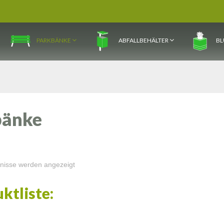
PARKBÄNKE
ABFALLBEHÄLTER
BL
bänke
bnisse werden angezeigt
ktliste: