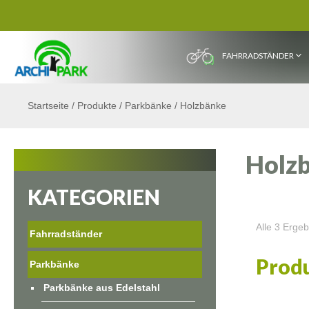
FAHRRADSTÄNDER
Startseite
/
Produkte
/
Parkbänke
/
Holzbänke
Holz
KATEGORIEN
Alle 3 Erge
Fahrradständer
Produ
Parkbänke
Parkbänke aus Edelstahl