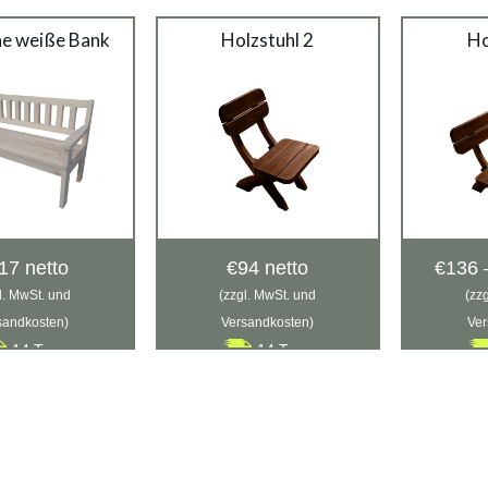
he weiße Bank
Holzstuhl 2
Ho
17
netto
€
94
netto
€
136
l. MwSt. und
(zzgl. MwSt. und
(zz
sandkosten)
Versandkosten)
Ver
14 Tage
14 Tage