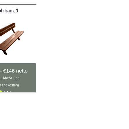
lzbank 1
Preisspanne:
–
€
146
netto
€136
gl. MwSt. und
bis
sandkosten)
€146
14 Tage