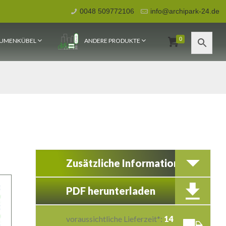
0048 509772106
info@archipark-24.de
0
UMENKÜBEL
ANDERE PRODUKTE
Zusätzliche Information
PDF herunterladen
voraussichtliche Lieferzeit*:
14