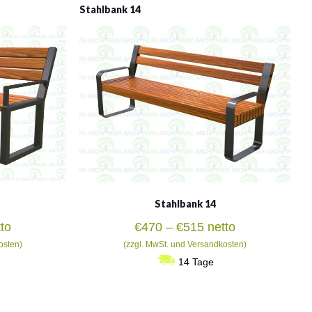
Stahlbank 14
Stahlbank 14
isspanne:
Preisspanne:
to
€
470
–
€
515
netto
2
€470
osten)
(zzgl. MwSt. und Versandkosten)
bis
14 Tage
1
€515