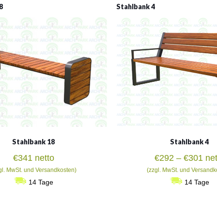
8
Stahlbank 4
Stahlbank 18
Stahlbank 4
Pre
€
341
netto
€
292
–
€
301
net
€29
gl. MwSt. und Versandkosten)
(zzgl. MwSt. und Versandk
bis
14 Tage
14 Tage
€30