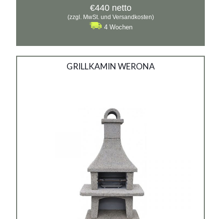
€
440
netto
(zzgl. MwSt. und Versandkosten)
4 Wochen
Betongrill mit Kamin no.3
GRILLKAMIN WERONA
Material:
Washbeton