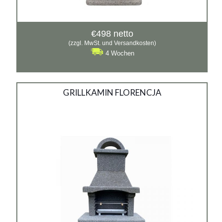
€
498
netto
(zzgl. MwSt. und Versandkosten)
4 Wochen
Betongrill mit Kamin no.2
GRILLKAMIN FLORENCJA
Material:
Washbeton