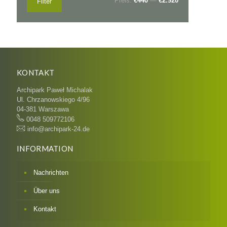
Preis:
€440
—
€2.920
Filter
Preis
Preis
KONTAKT
Archipark Paweł Michalak
Ul. Chrzanowskiego 4/96
04-381 Warszawa
0048 509772106
info@archipark-24.de
INFORMATION
Nachrichten
Über uns
Kontakt