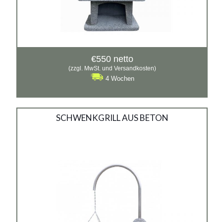
€
550
netto
(zzgl. MwSt. und Versandkosten)
4 Wochen
Betongrill mit hängendem
SCHWENKGRILL AUS BETON
Rost no.1
Material:
Washbeton