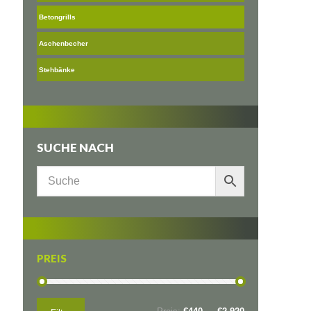
Betongrills
Aschenbecher
Stehbänke
SUCHE NACH
PREIS
Min.
Max.