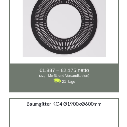
Gusseisen
Preisspanne:
€
1.887
–
€
2.175
netto
€1.887
(zzgl. MwSt. und Versandkosten)
bis
21 Tage
€2.175
Baumgitter KO4
Baumgitter KO4 Ø1900xØ600mm
1900x600mm
Material: