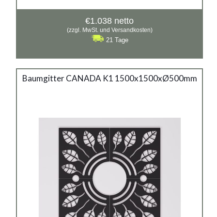
€
1.038
netto
(zzgl. MwSt. und Versandkosten)
21 Tage
Baumgitter CANADA K1
Baumgitter CANADA K1 1500x1500xØ500mm
1500x500mm
Material:
verzinkter Stahl mit Pulverbeschichtung in RAL