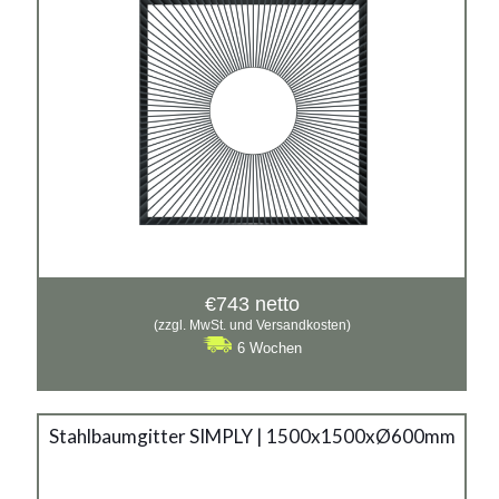
€
743
netto
(zzgl. MwSt. und Versandkosten)
6 Wochen
Stahlbaumgitter SIMPLY | 1500x1500xØ600mm