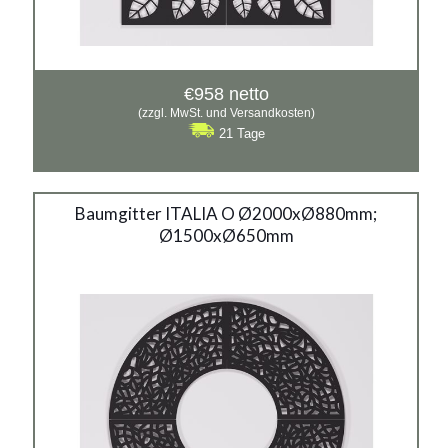
€
958
netto
(zzgl. MwSt. und Versandkosten)
21 Tage
Baumgitter ITALIA O
Baumgitter ITALIA O Ø2000xØ880mm;
Ø1500xØ650mm
2000 x 880mm
1500 x 650mm
Material:
verzinkter Stahl mit Pulverbeschichtung in RAL