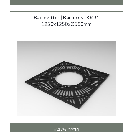
Baumgitter KKR1
Baumgitter | Baumrost KKR1
1250x1250xØ580mm
1250x580mm
Material:
Gusseisen
€
475
netto