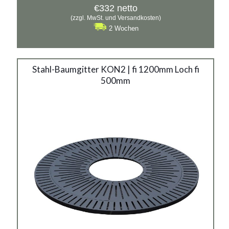
€
332
netto
(zzgl. MwSt. und Versandkosten)
2 Wochen
Stahl-Baumgitter KON2 | fi 1200mm Loch fi
500mm