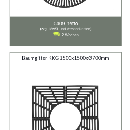
€
409
netto
(zzgl. MwSt. und Versandkosten)
2 Wochen
Baumgitter KKG 1500x1500xØ700mm