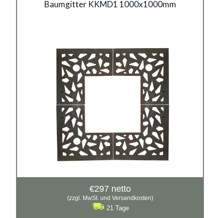
Baumgitter KKMD1
Baumgitter KKMD1 1000x1000mm
1000x1000mm
Material:
Gusseisen
€
297
netto
(zzgl. MwSt. und Versandkosten)
21 Tage