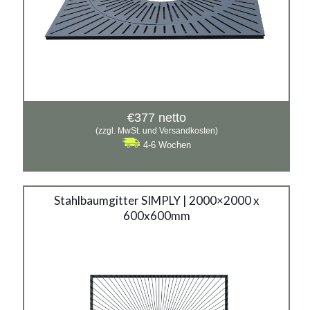
€
377
netto
(zzgl. MwSt. und Versandkosten)
4-6 Wochen
Stahlbaumgitter SIMPLY | 2000×2000 x
600x600mm