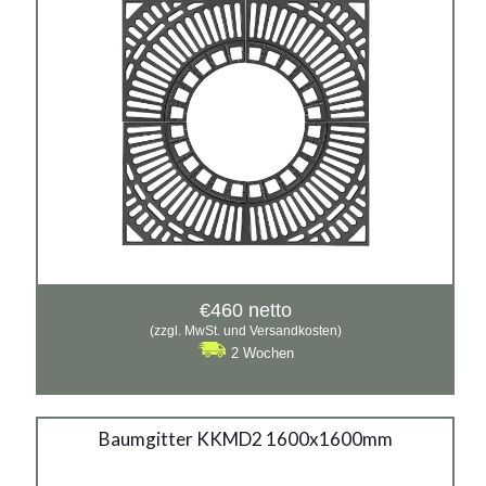
€
460
netto
(zzgl. MwSt. und Versandkosten)
2 Wochen
Baumgitter KKMD2
Baumgitter KKMD2 1600x1600mm
1600x1600mm