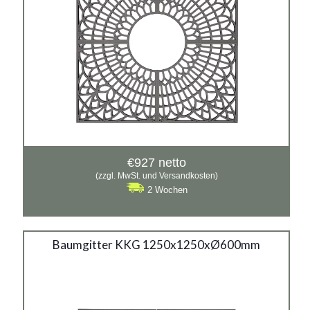
€
927
netto
(zzgl. MwSt. und Versandkosten)
2 Wochen
Baumgitter KKG 1250x1250xØ600mm