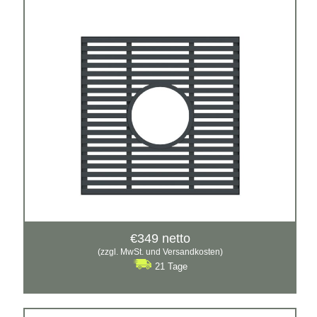
Material:
verzinkter Stahl mit Pulverbeschichtung in RAL
€
349
netto
(zzgl. MwSt. und Versandkosten)
21 Tage