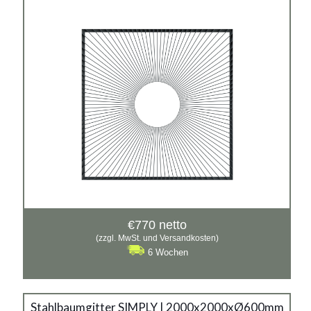
€
770
netto
(zzgl. MwSt. und Versandkosten)
6 Wochen
Stahlbaumgitter SIMPLY | 2000x2000xØ600mm