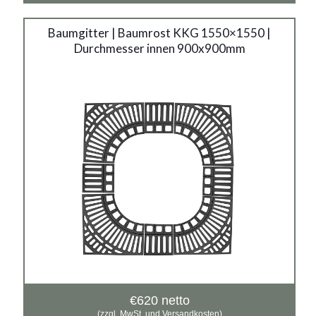
Baumgitter | Baumrost KKG 1550×1550 |
Durchmesser innen 900x900mm
€
620
netto
(zzgl. MwSt. und Versandkosten)