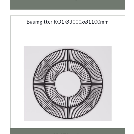
€1.400
Baumgitter KO1
Baumgitter KO1 Ø3000xØ1100mm
3000x1100mm
Material:
Gusseisen