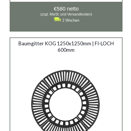
€
580
netto
(zzgl. MwSt. und Versandkosten)
2 Wochen
Baumgitter KOG 1250x1250mm | FI-LOCH
600mm