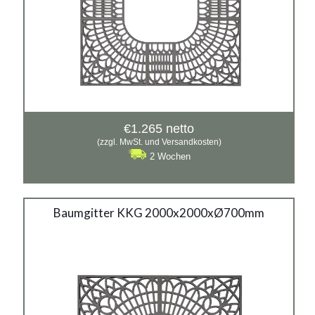
€
1.265
netto
(zzgl. MwSt. und Versandkosten)
2 Wochen
Baumgitter KKG 2000x2000xØ700mm