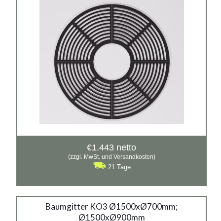
Gusseisen
€
1.443
netto
(zzgl. MwSt. und Versandkosten)
21 Tage
Baumgitter KO3
Baumgitter KO3 Ø1500xØ700mm;
Ø1500xØ900mm