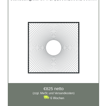
€
825
netto
(zzgl. MwSt. und Versandkosten)
6 Wochen