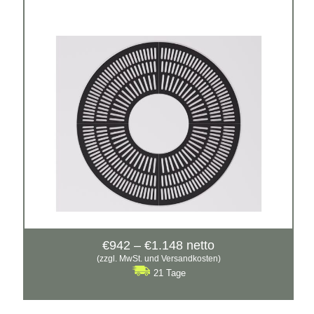
1500 x 700mm
1500 x 900mm
Material:
Gusseisen
Preisspanne:
€
942
–
€
1.148
netto
€942
(zzgl. MwSt. und Versandkosten)
bis
21 Tage
€1.148