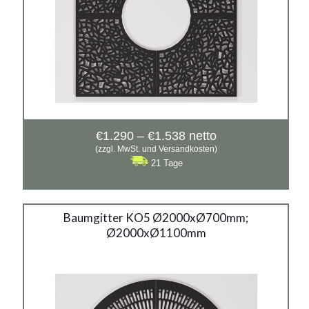
Preisspanne:
€
1.290
–
€
1.538
netto
€1.290
(zzgl. MwSt. und Versandkosten)
bis
21 Tage
€1.538
Baumgitter KO5
Baumgitter KO5 Ø2000xØ700mm;
Ø2000xØ1100mm
2000 x 700mm
2000 x 1100mm
Material: