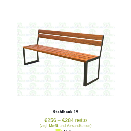
Material:
verzinkter Stahl mit Pulverbeschichtung in RAL
Siehe mehr
Stahlbank 19
Preisspanne:
€
256
–
€
284
netto
€256
(zzgl. MwSt. und Versandkosten)
bis