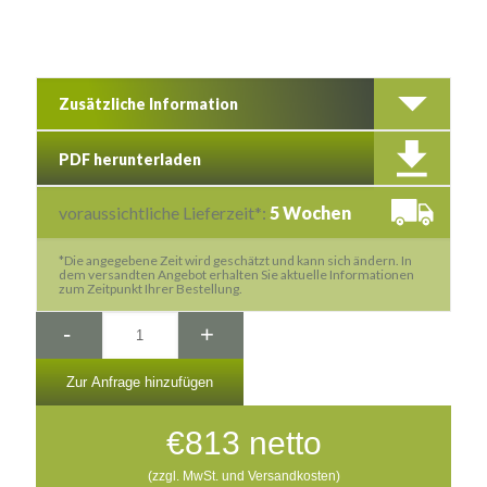
Zusätzliche Information
PDF herunterladen
voraussichtliche Lieferzeit*:
5 Wochen
*Die angegebene Zeit wird geschätzt und kann sich ändern. In
dem versandten Angebot erhalten Sie aktuelle Informationen
zum Zeitpunkt Ihrer Bestellung.
-
+
Zur Anfrage hinzufügen
€
813
netto
(zzgl. MwSt. und Versandkosten)