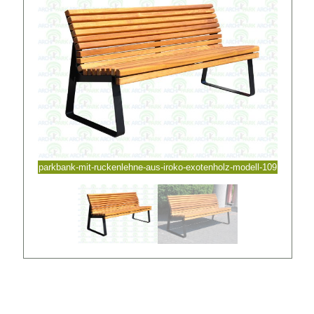
parkbank-mit-ruckenlehne-aus-iroko-exotenholz-modell-109