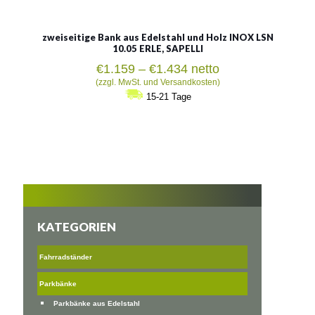
zweiseitige Bank aus Edelstahl und Holz INOX LSN
10.05 ERLE, SAPELLI
Preisspanne:
€
1.159
–
€
1.434
netto
€1.159
(zzgl. MwSt. und Versandkosten)
bis
15-21 Tage
€1.434
KATEGORIEN
Fahrradständer
Parkbänke
Parkbänke aus Edelstahl