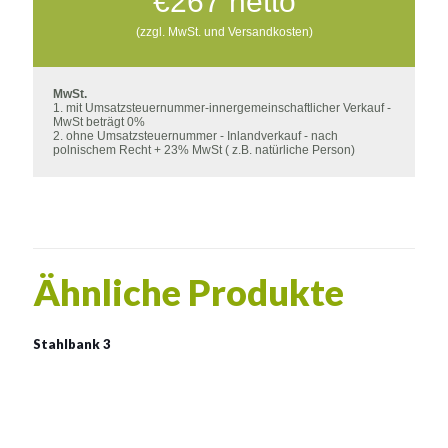
€
267
netto
(zzgl. MwSt. und Versandkosten)
MwSt.
1. mit Umsatzsteuernummer-innergemeinschaftlicher Verkauf -
MwSt beträgt 0%
2. ohne Umsatzsteuernummer - Inlandverkauf - nach
polnischem Recht + 23% MwSt ( z.B. natürliche Person)
Ähnliche Produkte
Stahlbank 3
Stahlbank 3
Material:
verzinkter Stahl mit Pulverbeschichtung in RAL