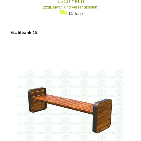
€
350
netto
(zzgl. MwSt. und Versandkosten)
14 Tage
Stahlbank 18
Stahlbank 18
Material:
verzinkter Stahl mit Pulverbeschichtung in RAL
Siehe mehr