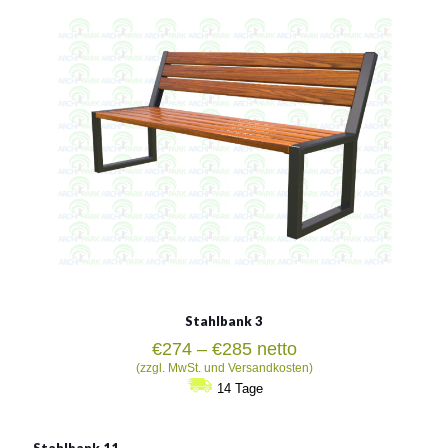
Siehe mehr
Stahlbank 3
Preisspanne:
€
274
–
€
285
netto
€274
(zzgl. MwSt. und Versandkosten)
bis
14 Tage
€285
Stahlbank 11