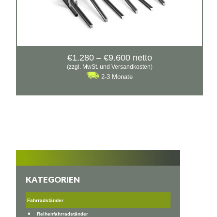
Preisspanne:
€
1.280
–
€
9.600
netto
€1.280
(zzgl. MwSt. und Versandkosten)
bis
2-3 Monate
€9.600
KATEGORIEN
Fahrradständer
Reihenfahrradständer