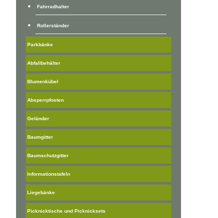
Fahrradhalter
Rollerständer
Parkbänke
Abfallbehälter
Blumenkübel
Absperrpfosten
Geländer
Baumgitter
Baumschutzgitter
Informationstafeln
Liegebänke
Picknicktische und Picknicksets