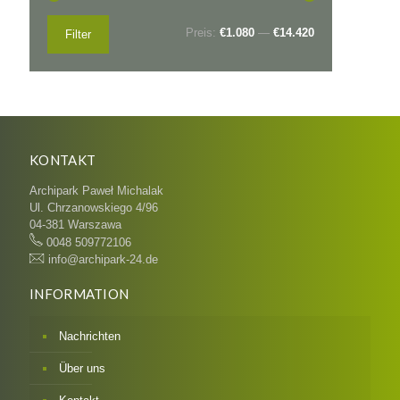
Min.
Max.
Preis:
€1.080
—
€14.420
Filter
Preis
Preis
KONTAKT
Archipark Paweł Michalak
Ul. Chrzanowskiego 4/96
04-381 Warszawa
0048 509772106
info@archipark-24.de
INFORMATION
Nachrichten
Über uns