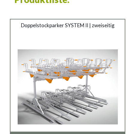
Doppelstöckige
Doppelstockparker SYSTEM II | zweiseitig
Fahrradständer
Material:
verzinkter Stahl
Siehe mehr