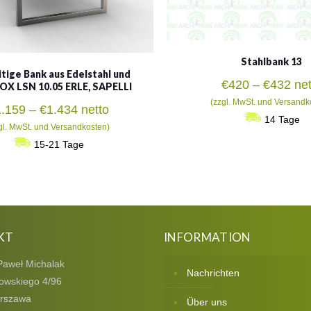
Stahlbank 13
tige Bank aus Edelstahl und
Pre
€
420
–
€
432
net
OX LSN 10.05 ERLE, SAPELLI
€42
(zzgl. MwSt. und Versandk
Preisspanne:
1.159
–
€
1.434
netto
bis
14 Tage
€1.159
gl. MwSt. und Versandkosten)
€43
bis
15-21 Tage
€1.434
KT
INFORMATION
Paweł Michalak
Nachrichten
owskiego 4/96
rszawa
Über uns