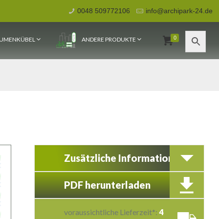
0048 509772106
info@archipark-24.de
0
UMENKÜBEL
ANDERE PRODUKTE
Zusätzliche Information
PDF herunterladen
voraussichtliche Lieferzeit*:
4