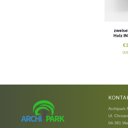
zweisei
Holz IN
€
(zz
KONTA
Archipark 
Ul. Chrzan
04-381 Wa