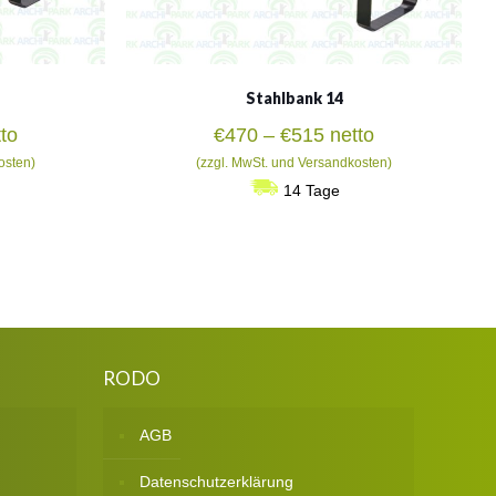
Stahlbank 14
isspanne:
Preisspanne:
to
€
470
–
€
515
netto
0
€470
osten)
(zzgl. MwSt. und Versandkosten)
bis
14 Tage
2
€515
RODO
AGB
Datenschutzerklärung