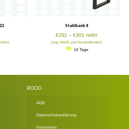
22
Stahlbank 4
Preisspanne:
€
292
–
€
301
netto
€292
osten)
(zzgl. MwSt. und Versandkosten)
bis
14 Tage
€301
RODO
AGB
Datenschutzerklärung
Impressum