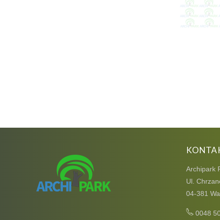
KONTA
Archipark 
Ul. Chrzan
04-381 Wa
0048 5