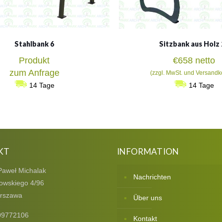
Stahlbank 6
Sitzbank aus Holz 
Produkt
€
658
netto
zum Anfrage
(zzgl. MwSt. und Versandk
14 Tage
14 Tage
KT
INFORMATION
Paweł Michalak
Nachrichten
owskiego 4/96
rszawa
Über uns
09772106
Kontakt