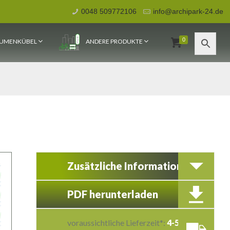
0048 509772106
info@archipark-24.de
0
UMENKÜBEL
ANDERE PRODUKTE
Zusätzliche Information
PDF herunterladen
voraussichtliche Lieferzeit*:
4-5