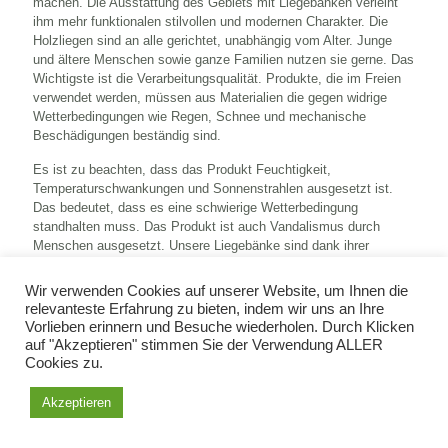
machen. Die Ausstattung des Gebiets mit Liegebänken verleiht
ihm mehr funktionalen stilvollen und modernen Charakter. Die
Holzliegen sind an alle gerichtet, unabhängig vom Alter. Junge
und ältere Menschen sowie ganze Familien nutzen sie gerne. Das
Wichtigste ist die Verarbeitungsqualität. Produkte, die im Freien
verwendet werden, müssen aus Materialien die gegen widrige
Wetterbedingungen wie Regen, Schnee und mechanische
Beschädigungen beständig sind.
Es ist zu beachten, dass das Produkt Feuchtigkeit,
Temperaturschwankungen und Sonnenstrahlen ausgesetzt ist.
Das bedeutet, dass es eine schwierige Wetterbedingung
standhalten muss. Das Produkt ist auch Vandalismus durch
Menschen ausgesetzt. Unsere Liegebänke sind dank ihrer
verzinkten Struktur mit Pulverlack oder Betonkonstruktion für den
Außenbereich geeignet und oben erwähnten Wetterbedingungen.
Wir verwenden Cookies auf unserer Website, um Ihnen die
relevanteste Erfahrung zu bieten, indem wir uns an Ihre
Unser Angebot ist sehr vielfältig. Die Modelle unterscheiden sich
Vorlieben erinnern und Besuche wiederholen. Durch Klicken
mit dem Material, Form, Struktur und Aussehen auswählen. Unter
auf "Akzeptieren" stimmen Sie der Verwendung ALLER
Berücksichtigung der Struktur bieten wir Betonliegebänke und
Cookies zu.
Metallliegebänke an. Jedes von ihnen ist mit Nadel- und
Hartholzbrettern oder in einer Premium-Version aus exotischem
Akzeptieren
Holz erhältlich. Wir bieten auch Versionen ohne Bretter an.
Liegebänke haben sehr ergonomische Formen und bieten dem