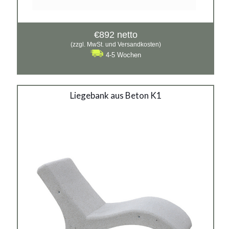
€
892
netto
(zzgl. MwSt. und Versandkosten)
4-5 Wochen
Liegebank aus Beton K1
Liegebank aus Beton K1
Material:
Waschbeton