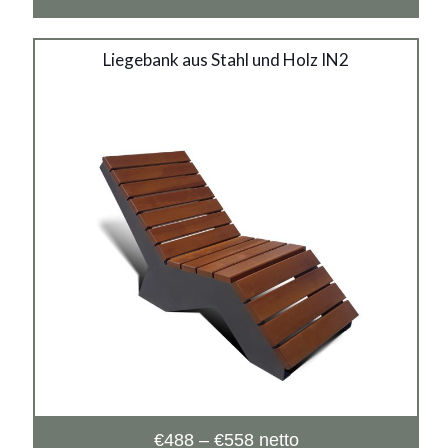
Liegebank aus Stahl und
Liegebank aus Stahl und Holz IN2
Holz IN2
Material:
verzinkter Stahl mit Pulverbeschichtung in RAL + Holz
Preisspanne:
€
488
–
€
558
netto