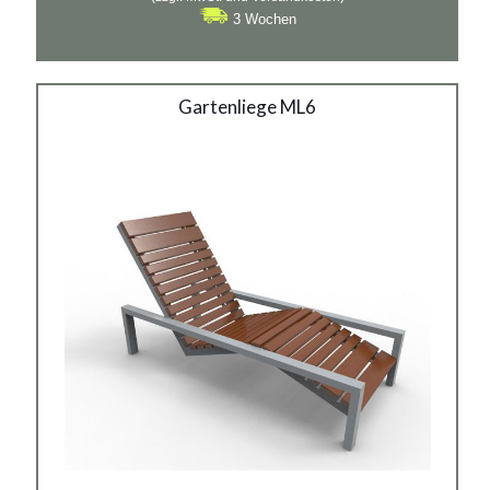
bis
3 Wochen
€886
Gartenliege ML6
Gartenliege ML6
Material:
verzinkter Stahl mit Pulverbeschichtung in RAL + Holz,
rostträger Stahl