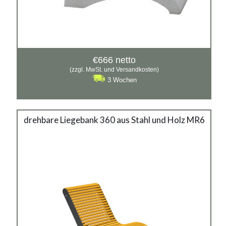
€
666
netto
(zzgl. MwSt. und Versandkosten)
3 Wochen
drehbare Liegebank 360 aus
drehbare Liegebank 360 aus Stahl und Holz MR6
Stahl und Holz MR6
Material:
verzinkter Stahl mit Pulverbeschichtung in RAL + Holz