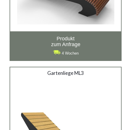
Produkt
zum Anfrage
4 Wochen
Gartenliege ML3
Gartenliege ML3
Material:
verzinkter Stahl mit Pulverbeschichtung in RAL + Holz,
rostträger Stahl