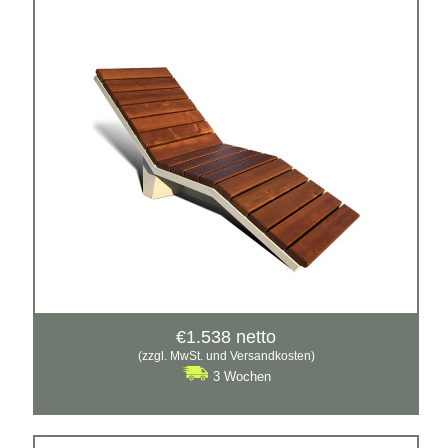
IN4
Material:
Architekturbeton + Holz
€
1.538
netto
(zzgl. MwSt. und Versandkosten)
3 Wochen