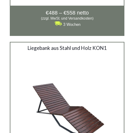
Preisspanne:
€
488
–
€
558
netto
€488
(zzgl. MwSt. und Versandkosten)
bis
3 Wochen
€558
Liegebank aus Stahl und
Liegebank aus Stahl und Holz KON1
Holz KON1
Material:
verzinkter Stahl mit Pulverbeschichtung in RAL + Holz