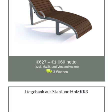
Preisspanne:
€
627
–
€
1.069
netto
€627
(zzgl. MwSt. und Versandkosten)
bis
3 Wochen
€1.069
Liegebank aus Stahl und
Liegebank aus Stahl und Holz KR3
Holz KR3
Material: