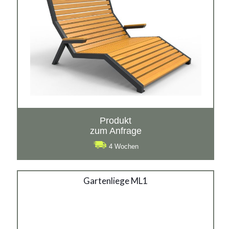
Produkt
zum Anfrage
4 Wochen
Gartenliege ML1
Gartenliege ML1
Material:
verzinkter Stahl mit Pulverbeschichtung in RAL + Holz,
rostträger Stahl