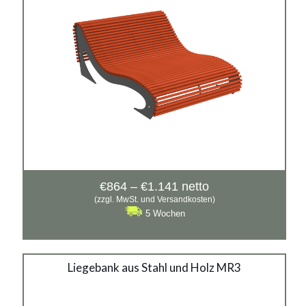
Preisspanne:
€
864
–
€
1.141
netto
€864
(zzgl. MwSt. und Versandkosten)
bis
5 Wochen
€1.141
Liegebank aus Stahl und
Liegebank aus Stahl und Holz MR3
Holz MR3