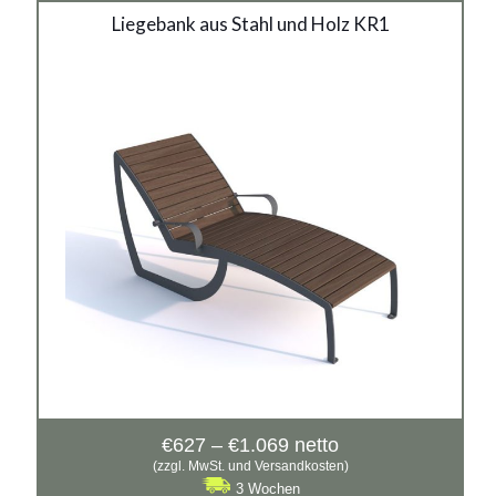
Liegebank aus Stahl und
Liegebank aus Stahl und Holz KR1
Holz KR1
Material:
verzinkter Stahl mit Pulverbeschichtung in RAL + Holz
Preisspanne:
€
627
–
€
1.069
netto
€627
(zzgl. MwSt. und Versandkosten)
bis
3 Wochen