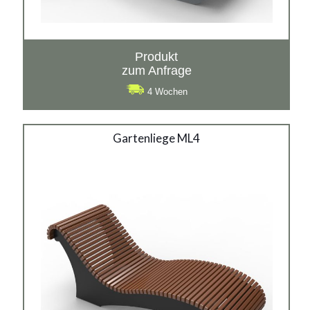
Produkt
zum Anfrage
4 Wochen
Gartenliege ML4
Gartenliege ML4
Material:
verzinkter Stahl mit Pulverbeschichtung in RAL + Holz,
rostträger Stahl