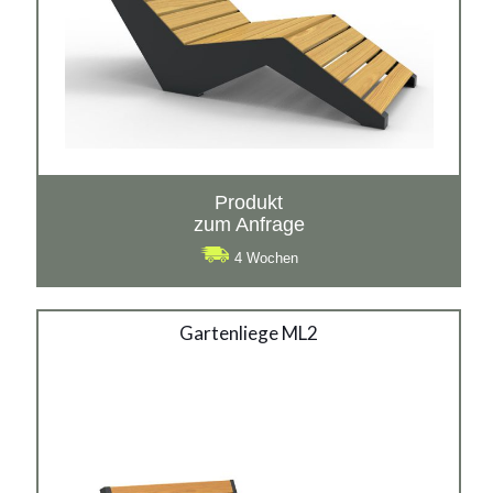
Produkt
zum Anfrage
4 Wochen
Gartenliege ML2
Gartenliege ML2
Material:
verzinkter Stahl mit Pulverbeschichtung in RAL + Holz,
rostträger Stahl