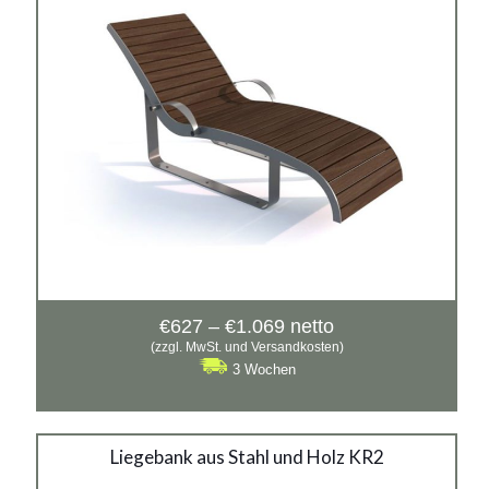
verzinkter Stahl mit Pulverbeschichtung in RAL + Holz
Preisspanne:
€
627
–
€
1.069
netto
€627
(zzgl. MwSt. und Versandkosten)
bis
3 Wochen
€1.069
Liegebank aus Stahl und
Liegebank aus Stahl und Holz KR2