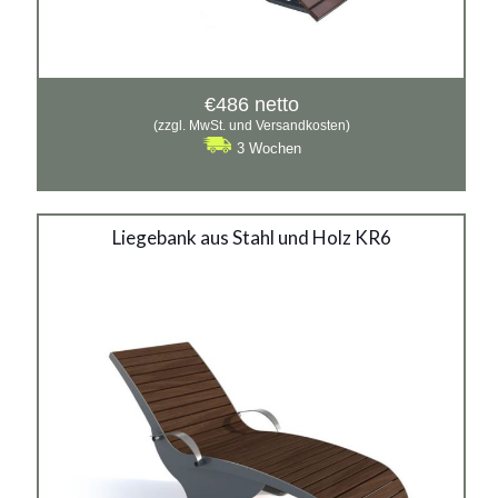
€
486
netto
(zzgl. MwSt. und Versandkosten)
3 Wochen
Liegebank aus Stahl und
Liegebank aus Stahl und Holz KR6
Holz KR6
Material:
verzinkter Stahl mit Pulverbeschichtung in RAL + Holz