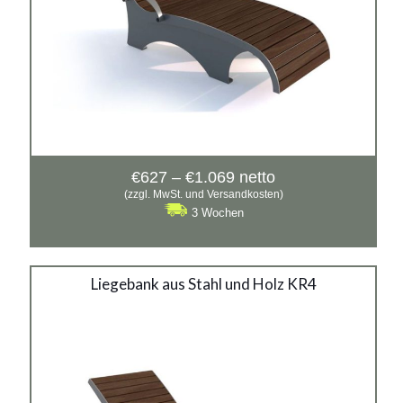
Preisspanne:
€
627
–
€
1.069
netto
€627
(zzgl. MwSt. und Versandkosten)
bis
3 Wochen
€1.069
Liegebank aus Stahl und
Liegebank aus Stahl und Holz KR4
Holz KR4
Material:
verzinkter Stahl mit Pulverbeschichtung in RAL + Holz