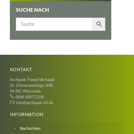
SUCHE NACH
KONTAKT
Archipark Paweł Michalak
Ul. Chrzanowskiego 4/96
04-381 Warszawa
0048 509772106
info@archipark-24.de
INFORMATION
Nachrichten