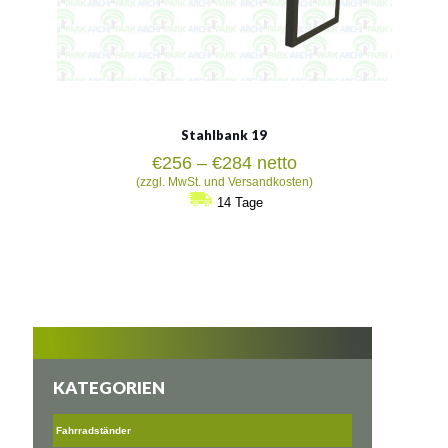
Stahlbank 19
Preisspanne:
€
256
–
€
284
netto
€256
(zzgl. MwSt. und Versandkosten)
bis
14 Tage
€284
KATEGORIEN
Fahrradständer