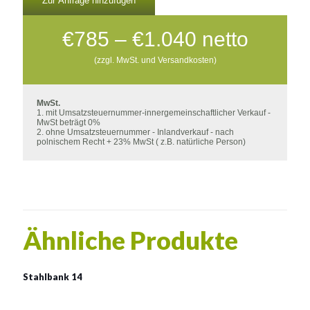
Zur Anfrage hinzufügen
Preisspanne
€
785
–
€
1.040
netto
€785
(zzgl. MwSt. und Versandkosten)
bis
€1.040
MwSt.
1. mit Umsatzsteuernummer-innergemeinschaftlicher Verkauf -
MwSt beträgt 0%
2. ohne Umsatzsteuernummer - Inlandverkauf - nach
polnischem Recht + 23% MwSt ( z.B. natürliche Person)
Ähnliche Produkte
Stahlbank 14
Stahlbank 14