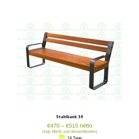
Material:
verzinkter Stahl mit Pulverbeschichtung in RAL
Siehe mehr
Stahlbank 14
Preisspanne:
€
470
–
€
515
netto
€470
(zzgl. MwSt. und Versandkosten)
bis
14 Tage