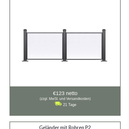
Material:
Gusseisen, verzinkter Stahl mit Pulverbeschichtung in
RAL
Siehe mehr
€
123
netto
(zzgl. MwSt. und Versandkosten)
21 Tage
Geländer mit Rohren P2
Geländer mit Rohren P2