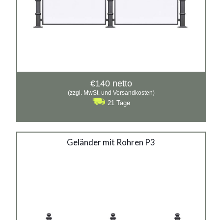
€
140
netto
(zzgl. MwSt. und Versandkosten)
21 Tage
Geländer mit Rohren P3
Geländer mit Rohren P3
Material:
Gusseisen, verzinkter Stahl mit Pulverbeschichtung in
RAL
Siehe mehr