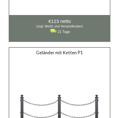
€
123
netto
(zzgl. MwSt. und Versandkosten)
21 Tage
Geländer mit Ketten P1
Geländer mit Ketten P1
Material:
Gusseisen, verzinkter Stahl mit Pulverbeschichtung in
RAL
Siehe mehr