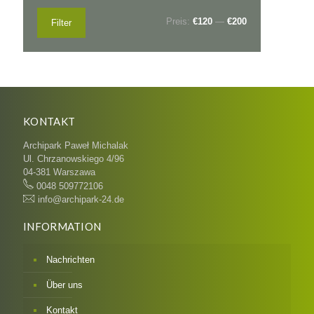
Min.
Max.
Preis:
€120
—
€200
Filter
Preis
Preis
KONTAKT
Archipark Paweł Michalak
Ul. Chrzanowskiego 4/96
04-381 Warszawa
0048 509772106
info@archipark-24.de
INFORMATION
Nachrichten
Über uns
Kontakt