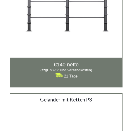
€
140
netto
(zzgl. MwSt. und Versandkosten)
21 Tage
Geländer mit Ketten P3
Geländer mit Ketten P3
Material:
Gusseisen, verzinkter Stahl mit Pulverbeschichtung in
RAL