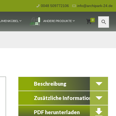
0048 509772106
info@archipark-24.de
0
UMENKÜBEL
ANDERE PRODUKTE
Beschreibung
Zusätzliche Information
PDF herunterladen