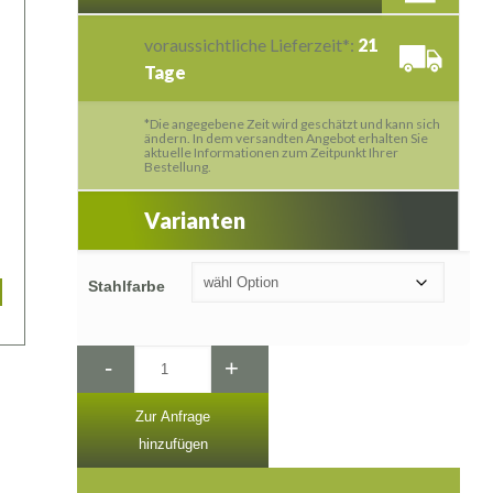
voraussichtliche Lieferzeit*:
21
Tage
*Die angegebene Zeit wird geschätzt und kann sich
ändern. In dem versandten Angebot erhalten Sie
aktuelle Informationen zum Zeitpunkt Ihrer
Bestellung.
Varianten
Stahlfarbe
-
+
Zur Anfrage
hinzufügen