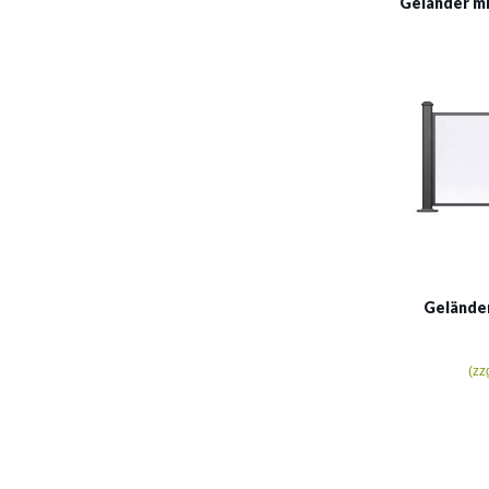
Geländer mi
Geländer
(zz