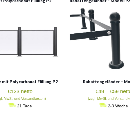
t Polycarbonat Füllung P2
Rabattengeländer – Modell P
Rabattengeländer – Mo
 mit Polycarbonat Füllung P2
Prei
€
49
–
€
59
nett
€
123
netto
€49
(zzgl. MwSt. und Versandk
gl. MwSt. und Versandkosten)
bis
2-3 Woche
21 Tage
€59