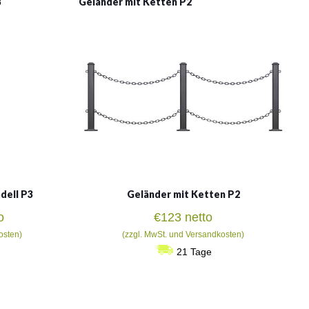
3
Geländer mit Ketten P2
dell P3
Geländer mit Ketten P2
sspanne:
o
€
123
netto
osten)
(zzgl. MwSt. und Versandkosten)
21 Tage