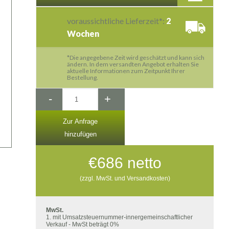
voraussichtliche Lieferzeit*:
2
Wochen
*Die angegebene Zeit wird geschätzt und kann sich
ändern. In dem versandten Angebot erhalten Sie
aktuelle Informationen zum Zeitpunkt Ihrer
Bestellung.
-
+
Zur Anfrage
hinzufügen
€
686
netto
(zzgl. MwSt. und Versandkosten)
MwSt.
1. mit Umsatzsteuernummer-innergemeinschaftlicher
Verkauf - MwSt beträgt 0%