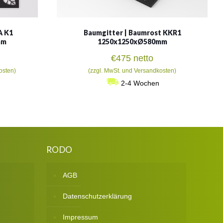
A K1
Baumgitter | Baumrost KKR1
mm
1250x1250xØ580mm
€
475
netto
osten)
(zzgl. MwSt. und Versandkosten)
2-4 Wochen
RODO
AGB
Datenschutzerklärung
Impressum