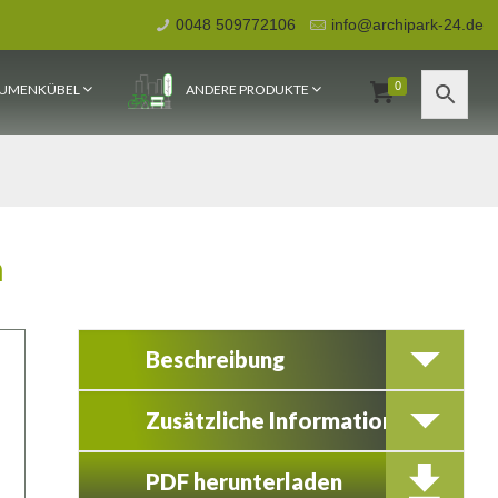
0048 509772106
info@archipark-24.de
0
UMENKÜBEL
ANDERE PRODUKTE
m
Beschreibung
Zusätzliche Information
PDF herunterladen