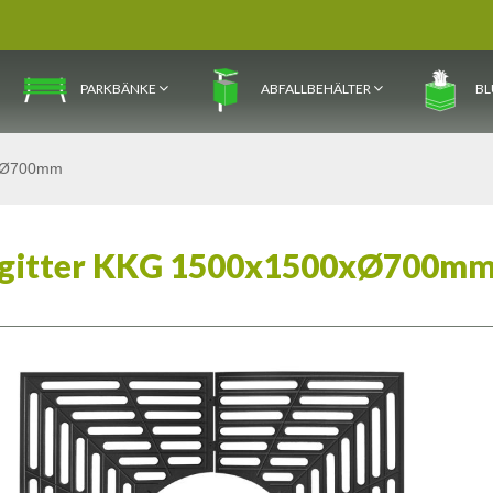
PARKBÄNKE
ABFALLBEHÄLTER
BL
0xØ700mm
gitter KKG 1500x1500xØ700m