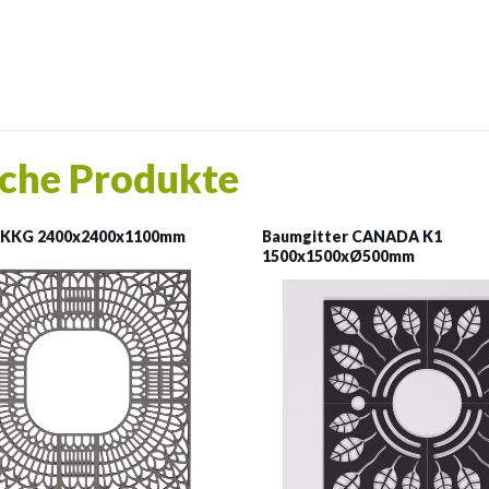
che Produkte
 KKG 2400x2400x1100mm
Baumgitter CANADA K1
1500x1500xØ500mm