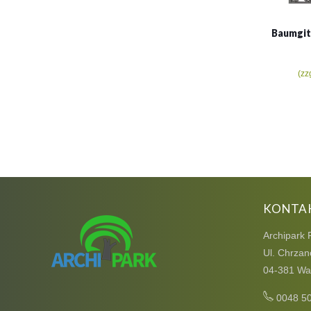
Baumgit
(zz
KONTA
Archipark 
Ul. Chrzan
04-381 Wa
0048 5