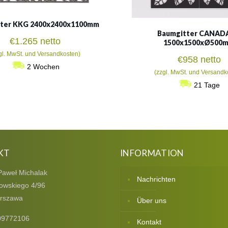
ter KKG 2400x2400x1100mm
Baumgitter CANAD
€
1.265
netto
1500x1500xØ500
gl. MwSt. und Versandkosten)
€
958
netto
2 Wochen
(zzgl. MwSt. und Versandk
21 Tage
KT
INFORMATION
Paweł Michalak
Nachrichten
owskiego 4/96
rszawa
Über uns
09772106
Kontakt