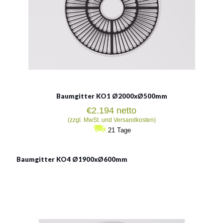
Baumgitter KO1 Ø2000xØ500mm
€
2.194
netto
(zzgl. MwSt. und Versandkosten)
21 Tage
Baumgitter KO4 Ø1900xØ600mm
Baumgitter KO4
1900x600mm
Material: