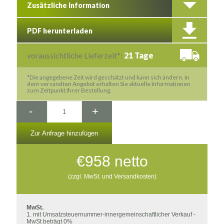
Zusätzliche Information
PDF herunterladen
voraussichtliche Lieferzeit*:
21 Tage
*Die angegebene Zeit wird geschätzt und kann sich ändern. In
dem versandten Angebot erhalten Sie aktuelle Informationen
zum Zeitpunkt Ihrer Bestellung.
-
+
Zur Anfrage hinzufügen
€
958
netto
(zzgl. MwSt. und Versandkosten)
MwSt.
1. mit Umsatzsteuernummer-innergemeinschaftlicher Verkauf -
MwSt beträgt 0%