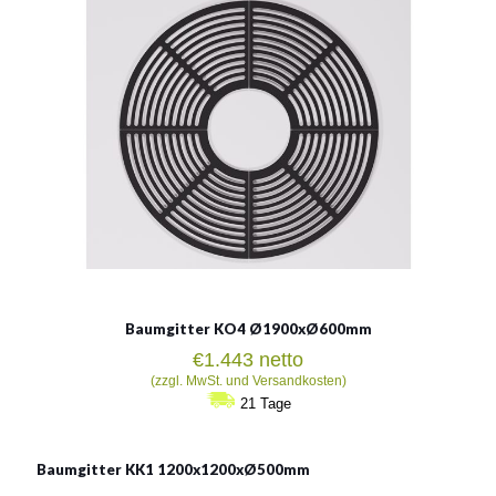
Gusseisen
Baumgitter KO4 Ø1900xØ600mm
€
1.443
netto
(zzgl. MwSt. und Versandkosten)
21 Tage
Baumgitter KK1 1200x1200xØ500mm