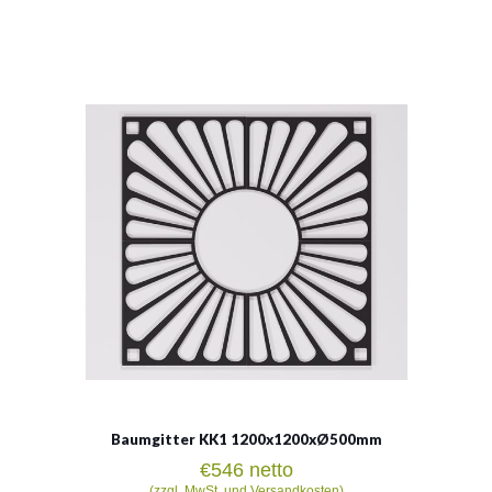
Baumgitter KK1
1200x500mm
Material:
Gusseisen
Baumgitter KK1 1200x1200xØ500mm
€
546
netto
(zzgl. MwSt. und Versandkosten)