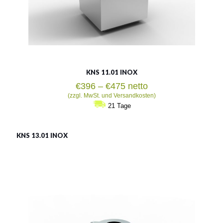
KNS 11.01 INOX
Preisspanne:
€
396
–
€
475
netto
€396
(zzgl. MwSt. und Versandkosten)
bis
21 Tage
€475
KNS 13.01 INOX
LSN 13.01 INOX
Material:
rostträger Stahl
Fassungsvermögen:
30l