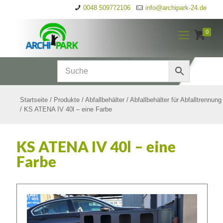
0048 509772106
info@archipark-24.de
0
Startseite
/
Produkte
/
Abfallbehälter
/
Abfallbehälter für Abfalltrennung
/
KS ATENA IV 40l – eine Farbe
KS ATENA IV 40l – eine
Farbe