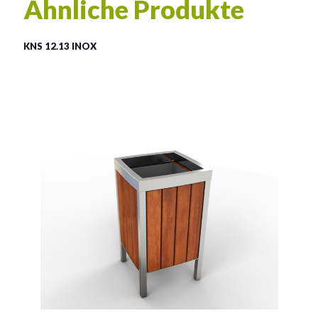
Ähnliche Produkte
KNS 12.13 INOX
LSN 12.13 INOX
Material:
rostträger Stahl
Fassungsvermögen:
55l
Siehe mehr