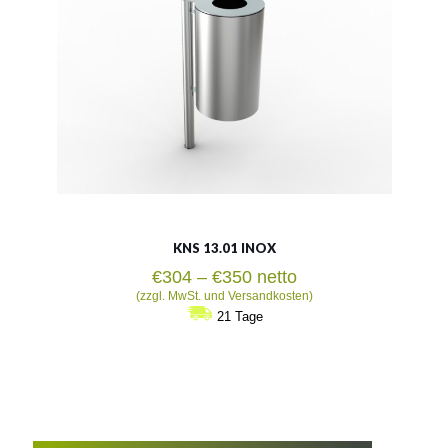
Siehe mehr
KNS 13.01 INOX
Preisspanne:
€
304
–
€
350
netto
€304
(zzgl. MwSt. und Versandkosten)
bis
21 Tage
€350