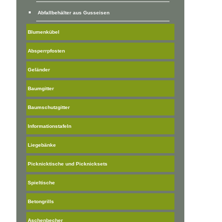
Abfallbehälter aus Gusseisen
Blumenkübel
Absperrpfosten
Geländer
Baumgitter
Baumschutzgitter
Informationstafeln
Liegebänke
Picknicktische und Picknicksets
Spieltische
Betongrills
Aschenbecher