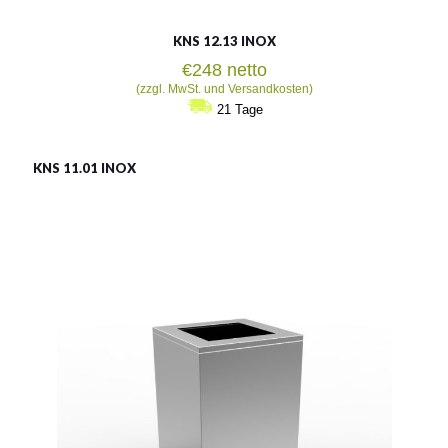
KNS 12.13 INOX
€
248
netto
(zzgl. MwSt. und Versandkosten)
21 Tage
KNS 11.01 INOX
LSN 11.01 INOX
Material:
rostträger Stahl
Fassungsvermögen:
70l
Siehe mehr