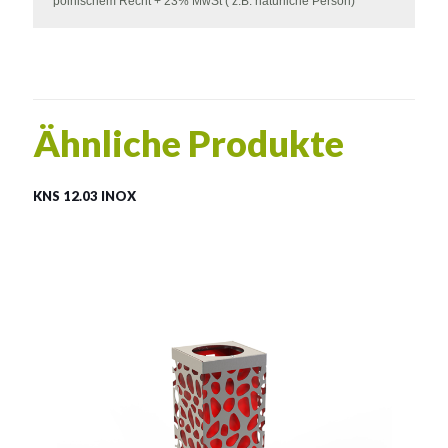
polnischem Recht + 23% MwSt ( z.B. natürliche Person)
Ähnliche Produkte
KNS 12.03 INOX
LSN 12.03 INOX
Material:
rostträger Stahl
Fassungsvermögen:
43l
Siehe mehr