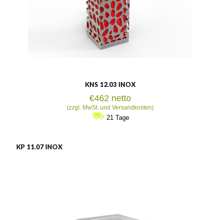
KNS 12.03 INOX
€
462
netto
(zzgl. MwSt. und Versandkosten)
21 Tage
KP 11.07 INOX
KP 11.07 INOX
Material:
rostträger Stahl
Fassungsvermögen:
80l