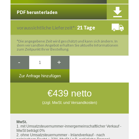
PDF herunterladen
voraussichtliche Lieferzeit*:
21 Tage
*Die angegebene Zeit wird geschätzt und kann sich ändern. In
dem versandten Angebot erhalten Sie aktuelle Informationen
zum Zeitpunkt Ihrer Bestellung.
-
+
Zur Anfrage hinzufügen
€
439
netto
(zzgl. MwSt. und Versandkosten)
MwSt.
1. mit Umsatzsteuernummer-innergemeinschaftlicher Verkauf -
MwSt beträgt 0%
2. ohne Umsatzsteuernummer - Inlandverkauf - nach