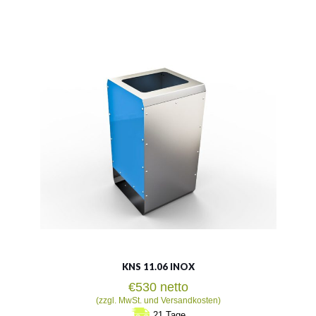
Material:
rostträger Stahl
Fassungsvermögen:
120l
Siehe mehr
KNS 11.06 INOX
€
530
netto
(zzgl. MwSt. und Versandkosten)
21 Tage