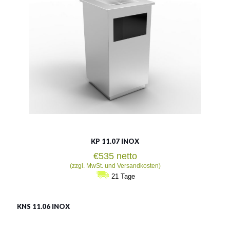
Siehe mehr
KP 11.07 INOX
€
535
netto
(zzgl. MwSt. und Versandkosten)
21 Tage
KNS 11.06 INOX
LSN 11.06 INOX