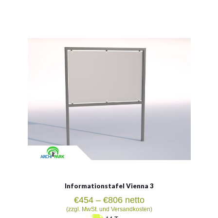
Abmessung der Tafel:
162x200cm
Abmessung der Platte :
150x100cm
Siehe mehr
Informationstafel Vienna 3
Preisspanne:
€
454
–
€
806
netto
€454
(zzgl. MwSt. und Versandkosten)
bis