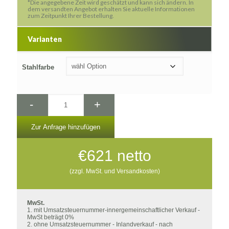
*Die angegebene Zeit wird geschätzt und kann sich ändern. In
dem versandten Angebot erhalten Sie aktuelle Informationen
zum Zeitpunkt Ihrer Bestellung.
Varianten
Stahlfarbe
-
+
Zur Anfrage hinzufügen
€
621
netto
(zzgl. MwSt. und Versandkosten)
MwSt.
1. mit Umsatzsteuernummer-innergemeinschaftlicher Verkauf -
MwSt beträgt 0%
2. ohne Umsatzsteuernummer - Inlandverkauf - nach