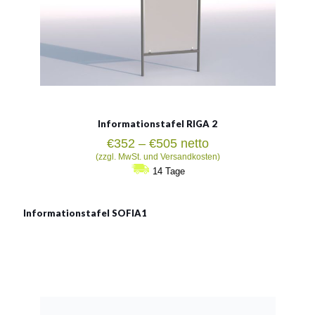
Informationstafel RIGA 2
Preisspanne:
€
352
–
€
505
netto
€352
(zzgl. MwSt. und Versandkosten)
bis
14 Tage
€505
Informationstafel SOFIA1
Informationstafel SOFIA 1
Abmessung der Tafel:
103x240cm
Abmessung der Platte :