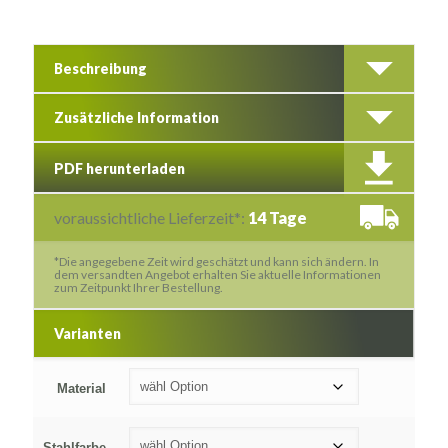
Beschreibung
Zusätzliche Information
PDF herunterladen
voraussichtliche Lieferzeit*:
14 Tage
*Die angegebene Zeit wird geschätzt und kann sich ändern. In
dem versandten Angebot erhalten Sie aktuelle Informationen
zum Zeitpunkt Ihrer Bestellung.
Varianten
Material
Stahlfarbe