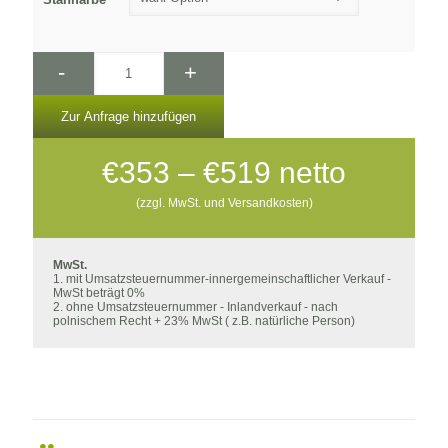
-
+
Zur Anfrage hinzufügen
Preisspanne:
€
353
–
€
519
netto
€353
(zzgl. MwSt. und Versandkosten)
bis
€519
MwSt.
1. mit Umsatzsteuernummer-innergemeinschaftlicher Verkauf -
MwSt beträgt 0%
2. ohne Umsatzsteuernummer - Inlandverkauf - nach
polnischem Recht + 23% MwSt ( z.B. natürliche Person)