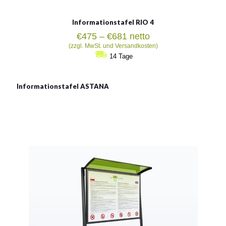
Informationstafel RIO 4
Preisspanne:
€
475
–
€
681
netto
€475
(zzgl. MwSt. und Versandkosten)
bis
14 Tage
€681
Informationstafel ASTANA
Informationstafel ASTANA
Abmessung der Tafel:
173x215cm
Abmessung der Platte :
160x120cm
Siehe mehr