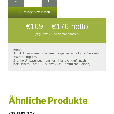
-
+
Zur Anfrage hinzufügen
Preisspanne:
€
169
–
€
176
netto
€169
(zzgl. MwSt. und Versandkosten)
bis
€176
MwSt.
1. mit Umsatzsteuernummer-innergemeinschaftlicher Verkauf -
MwSt beträgt 0%
2. ohne Umsatzsteuernummer - Inlandverkauf - nach
polnischem Recht + 23% MwSt ( z.B. natürliche Person)
Ähnliche Produkte
KNS 12.03 INOX