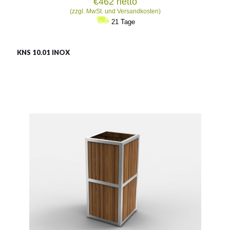
€
462
netto
(zzgl. MwSt. und Versandkosten)
21 Tage
KNS 10.01 INOX
LSN 10.01 INOX
Material:
rostträger Stahl
Fassungsvermögen:
70l
Siehe mehr