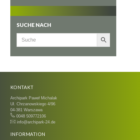
SUCHE NACH
KONTAKT
Archipark Paweł Michalak
Ul. Chrzanowskiego 4/96
04-381 Warszawa
0048 509772106
info@archipark-24.de
INFORMATION