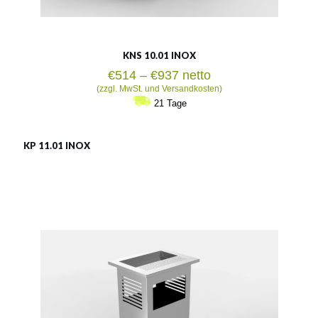
KNS 10.01 INOX
Preisspanne:
€
514
–
€
937
netto
€514
(zzgl. MwSt. und Versandkosten)
bis
21 Tage
€937
KP 11.01 INOX
KP 11.01 INOX
Material:
rostträger Stahl
Fassungsvermögen:
55l
Siehe mehr