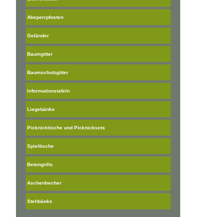
Absperrpfosten
Geländer
Baumgitter
Baumschutzgitter
Informationstafeln
Liegebänke
Picknicktische und Picknicksets
Spieltische
Betongrills
Aschenbecher
Stehbänke