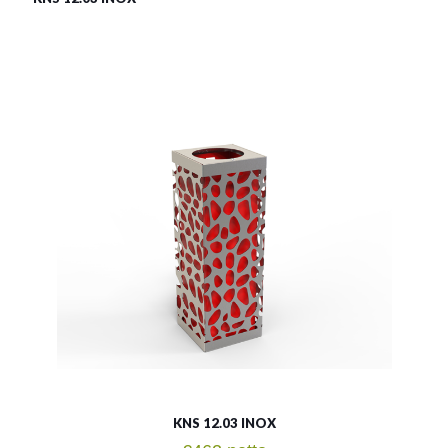
LSN 12.03 INOX
Material:
rostträger Stahl
Fassungsvermögen:
43l
Siehe mehr
KNS 12.03 INOX