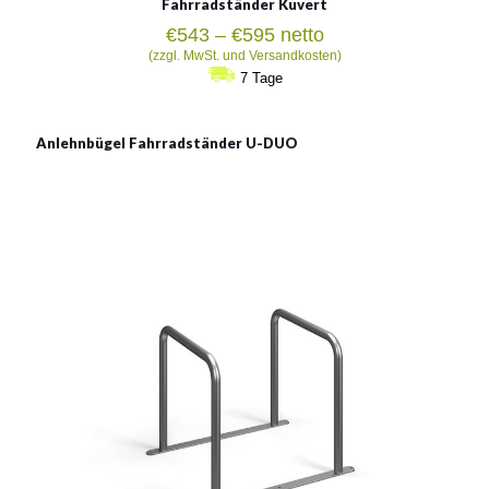
Fahrradständer Kuvert
Preisspanne:
€
543
–
€
595
netto
€543
(zzgl. MwSt. und Versandkosten)
bis
7 Tage
€595
Anlehnbügel Fahrradständer U-DUO
U-DUO
Material:
verzinkter Stahl
Siehe mehr