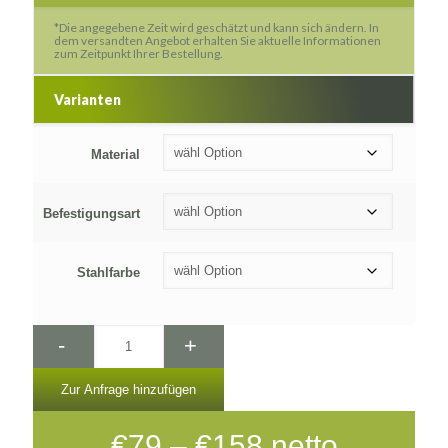
*Die angegebene Zeit wird geschätzt und kann sich ändern. In
dem versandten Angebot erhalten Sie aktuelle Informationen
zum Zeitpunkt Ihrer Bestellung.
Varianten
Material
Befestigungsart
Stahlfarbe
-
+
Zur Anfrage hinzufügen
Preisspanne:
€
79
–
€
158
netto