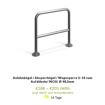
Aufdübeln/ INOX/ Ø 48,3mm
Material:
rostträger Stahl
Siehe mehr
Anlehnbügel / Absperrbügel / Wegesperre U-16 zum
Aufdübeln/ INOX/ Ø 48,3mm
Preisspanne:
€
186
–
€
201
netto
€186
(zzgl. MwSt. und Versandkosten)
bis
14 Tage
€201