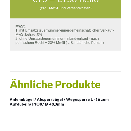
€79
(zzgl. MwSt. und Versandkosten)
bis
€158
MwSt.
1. mit Umsatzsteuernummer-innergemeinschaftlicher Verkauf -
MwSt beträgt 0%
2. ohne Umsatzsteuernummer - Inlandverkauf - nach
polnischem Recht + 23% MwSt ( z.B. natürliche Person)
Ähnliche Produkte
Anlehnbügel / Absperrbügel / Wegesperre U-16 zum
Aufdübeln/ INOX/ Ø 48,3mm
Anlehnbügel / Absperrbügel
/ Wegesperre U-16 zum