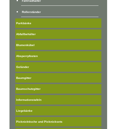
Fahrradhalter
Rollerständer
Parkbänke
Abfallbehälter
Blumenkübel
Absperrpfosten
Geländer
Baumgitter
Baumschutzgitter
Informationstafeln
Liegebänke
Picknicktische und Picknicksets