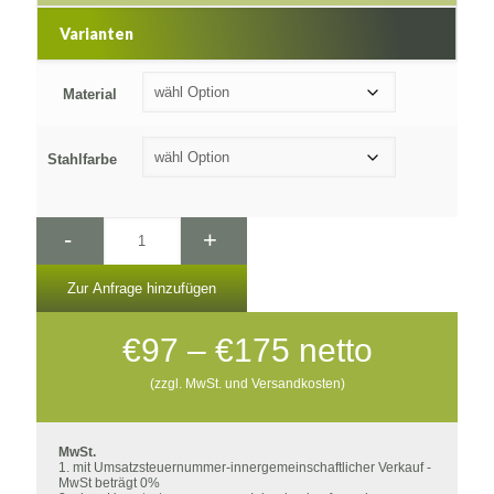
Varianten
Material
Stahlfarbe
-
+
Zur Anfrage hinzufügen
Preisspanne:
€
97
–
€
175
netto
€97
(zzgl. MwSt. und Versandkosten)
bis
€175
MwSt.
1. mit Umsatzsteuernummer-innergemeinschaftlicher Verkauf -
MwSt beträgt 0%