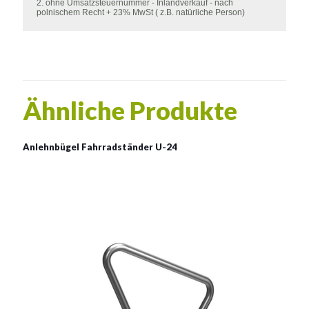
2. ohne Umsatzsteuernummer - Inlandverkauf - nach
polnischem Recht + 23% MwSt ( z.B. natürliche Person)
Ähnliche Produkte
Anlehnbügel Fahrradständer U-24
Anlehnbügel Fahrradständer
U-24
Material:
verzinkter Stahl, rostträger Stahl
Siehe mehr