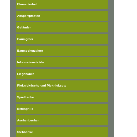
Blumenkübel
Absperrpfosten
Geländer
Baumgitter
Baumschutzgitter
Informationstafeln
Liegebänke
Picknicktische und Picknicksets
Spieltische
Betongrills
Aschenbecher
Stehbänke