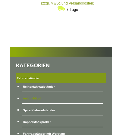
€543
(zzgl. MwSt. und Versandkosten)
bis
7 Tage
€595
KATEGORIEN
Fahrradständer
Reihenfahrradständer
Anlehnbügel
Spiral-Fahrradständer
Doppelstockparker
Fahrradständer mit Werbung