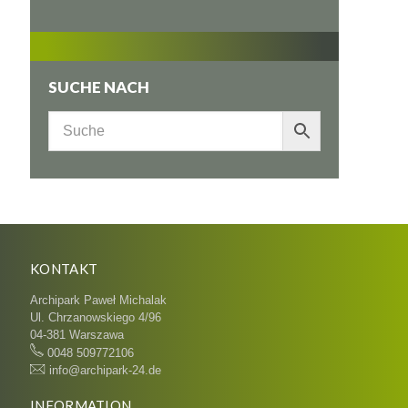
SUCHE NACH
KONTAKT
Archipark Paweł Michalak
Ul. Chrzanowskiego 4/96
04-381 Warszawa
0048 509772106
info@archipark-24.de
INFORMATION