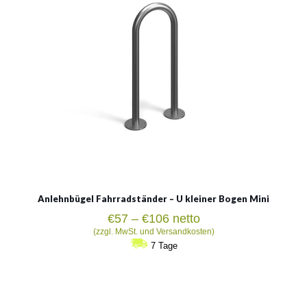
Siehe mehr
Anlehnbügel Fahrradständer – U kleiner Bogen Mini
Preisspanne:
€
57
–
€
106
netto
€57
(zzgl. MwSt. und Versandkosten)
bis
7 Tage
€106