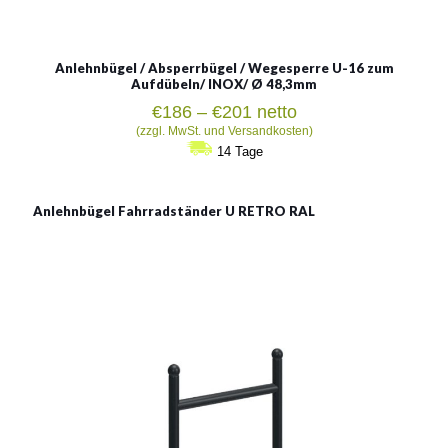
Anlehnbügel / Absperrbügel / Wegesperre U-16 zum
Aufdübeln/ INOX/ Ø 48,3mm
Preisspanne:
€
186
–
€
201
netto
€186
(zzgl. MwSt. und Versandkosten)
bis
14 Tage
€201
Anlehnbügel Fahrradständer U RETRO RAL
Anlehnbügel Fahrradständer
U RETRO RAL
Material:
verzinkter Stahl mit Pulverbeschichtung in RAL
Siehe mehr