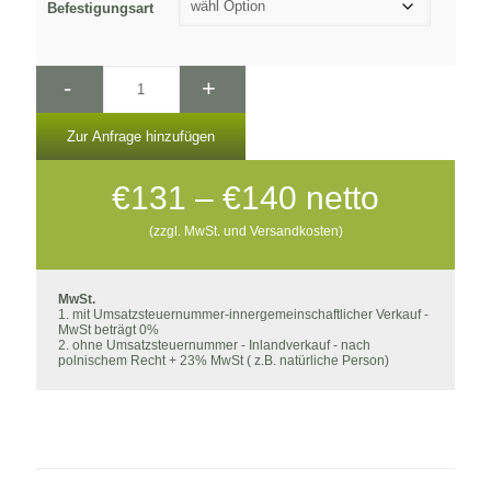
Befestigungsart
-
+
Zur Anfrage hinzufügen
Preisspanne:
€
131
–
€
140
netto
€131
(zzgl. MwSt. und Versandkosten)
bis
€140
MwSt.
1. mit Umsatzsteuernummer-innergemeinschaftlicher Verkauf -
MwSt beträgt 0%
2. ohne Umsatzsteuernummer - Inlandverkauf - nach
polnischem Recht + 23% MwSt ( z.B. natürliche Person)