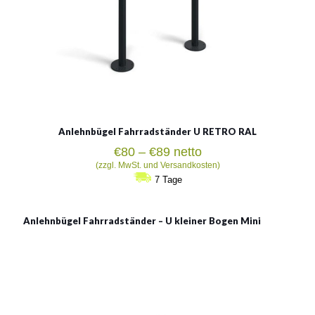
Anlehnbügel Fahrradständer U RETRO RAL
Preisspanne:
€
80
–
€
89
netto
€80
(zzgl. MwSt. und Versandkosten)
bis
7 Tage
€89
Anlehnbügel Fahrradständer – U kleiner Bogen Mini
U kleiner Bogen Mini
Material:
verzinkter Stahl, verzinkter Stahl mit Pulverbeschichtung
in RAL, rostträger Stahl