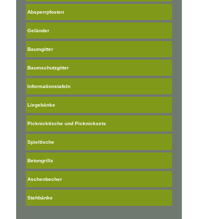
Absperrpfosten
Geländer
Baumgitter
Baumschutzgitter
Informationstafeln
Liegebänke
Picknicktische und Picknicksets
Spieltische
Betongrills
Aschenbecher
Stehbänke