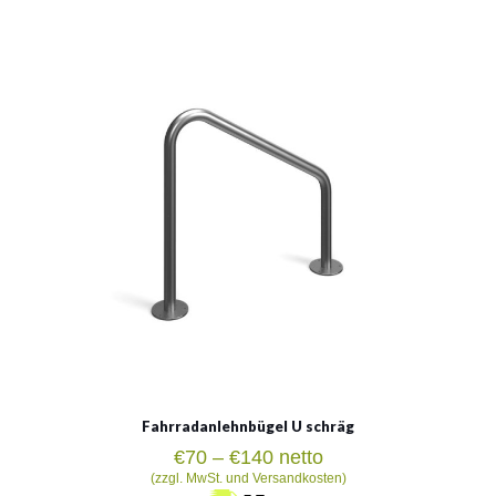
schräg
Material:
verzinkter Stahl, rostträger Stahl, verzinkter Stahl mit
Pulvermethode gemalt
Siehe mehr
Fahrradanlehnbügel U schräg
Preisspanne:
€
70
–
€
140
netto
€70
(zzgl. MwSt. und Versandkosten)