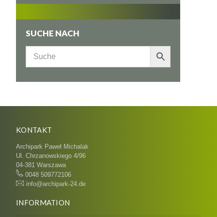
SUCHE NACH
KONTAKT
Archipark Paweł Michalak
Ul. Chrzanowskiego 4/96
04-381 Warszawa
0048 509772106
info@archipark-24.de
INFORMATION