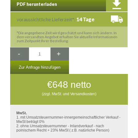
PDF herunterladen
voraussichtliche Lieferzeit*:
14 Tage
*Die angegebene Zeit wird geschätzt und kann sich ändern. In
dem versandten Angebot erhalten Sie aktuelle Informationen
zum Zeitpunkt Ihrer Bestellung.
-
+
Zur Anfrage hinzufügen
€
648
netto
(zzgl. MwSt. und Versandkosten)
MwSt.
1. mit Umsatzsteuernummer-innergemeinschaftlicher Verkauf -
MwSt beträgt 0%
2. ohne Umsatzsteuernummer - Inlandverkauf - nach
polnischem Recht + 23% MwSt ( z.B. natürliche Person)