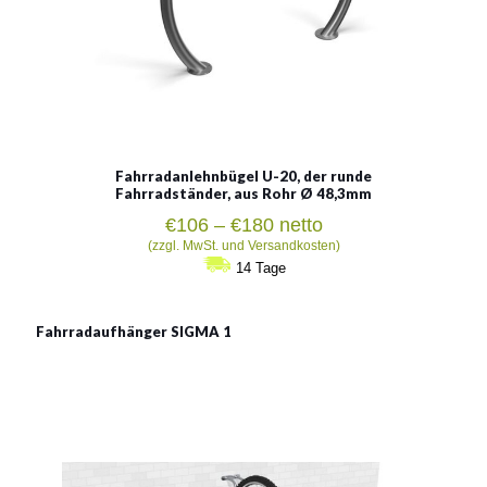
Fahrradanlehnbügel U-20, der runde
Fahrradständer, aus Rohr Ø 48,3mm
Preisspanne:
€
106
–
€
180
netto
€106
(zzgl. MwSt. und Versandkosten)
bis
14 Tage
€180
Fahrradaufhänger SIGMA 1
Aufhänger SIGMA 1
Material:
verzinkter Stahl
Siehe mehr