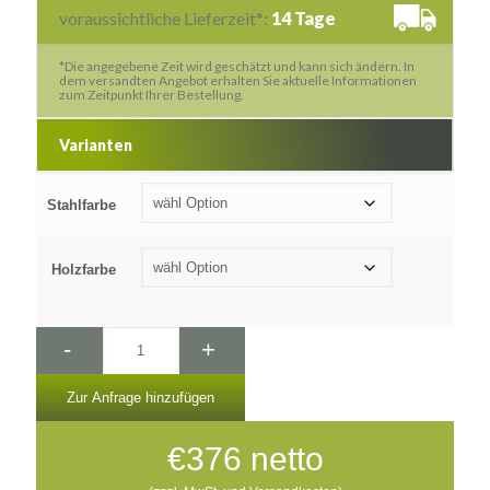
voraussichtliche Lieferzeit*:
14 Tage
*Die angegebene Zeit wird geschätzt und kann sich ändern. In
dem versandten Angebot erhalten Sie aktuelle Informationen
zum Zeitpunkt Ihrer Bestellung.
Varianten
Stahlfarbe
Holzfarbe
-
+
Zur Anfrage hinzufügen
€
376
netto