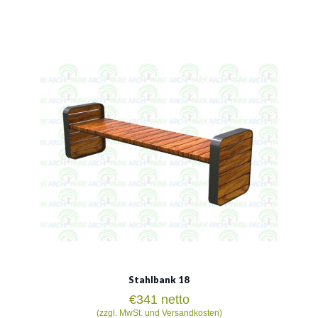
Stahlbank 18
Material:
verzinkter Stahl mit Pulverbeschichtung in RAL
Siehe mehr
Stahlbank 18
€
341
netto
(zzgl. MwSt. und Versandkosten)