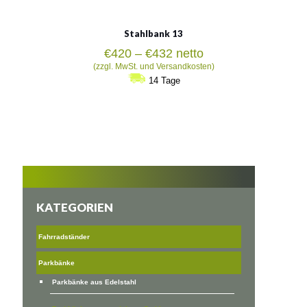
Stahlbank 13
Preisspanne:
€
420
–
€
432
netto
€420
(zzgl. MwSt. und Versandkosten)
bis
14 Tage
€432
KATEGORIEN
Fahrradständer
Parkbänke
Parkbänke aus Edelstahl