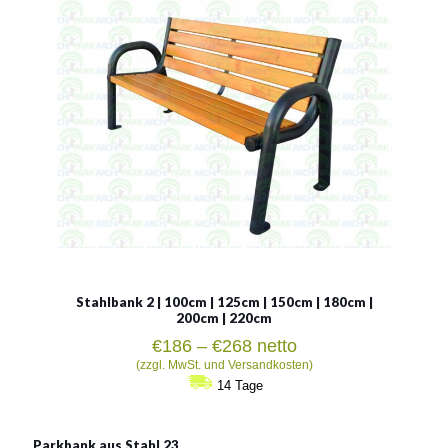
Siehe mehr
Stahlbank 2 | 100cm | 125cm | 150cm | 180cm |
200cm | 220cm
Preisspanne:
€
186
–
€
268
netto
€186
(zzgl. MwSt. und Versandkosten)
bis
14 Tage
€268
Parkbank aus Stahl 23