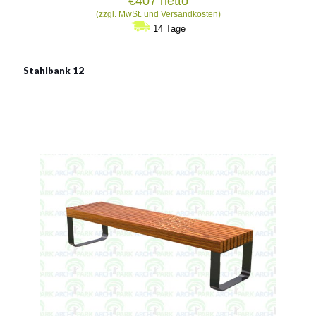
€
407
netto
(zzgl. MwSt. und Versandkosten)
14 Tage
Stahlbank 12
Stahlbank 12
Material:
verzinkter Stahl mit Pulverbeschichtung in RAL
Siehe mehr