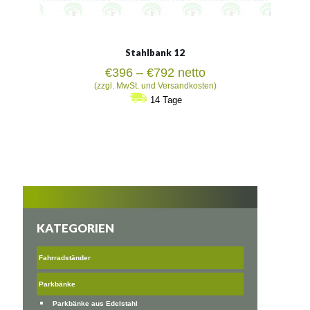
Stahlbank 12
Preisspanne:
€
396
–
€
792
netto
€396
(zzgl. MwSt. und Versandkosten)
bis
14 Tage
€792
KATEGORIEN
Fahrradständer
Parkbänke
Parkbänke aus Edelstahl