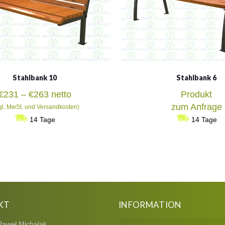
Stahlbank 10
Stahlbank 6
Preisspanne:
€
231
–
€
263
netto
Produkt
€231
zum Anfrage
gl. MwSt. und Versandkosten)
bis
14 Tage
14 Tage
€263
KT
INFORMATION
Paweł Michalak