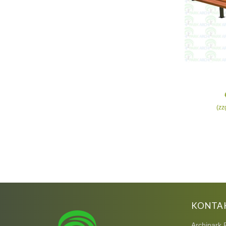
(zz
KONTA
Archipark 