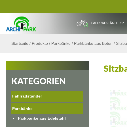
FAHRRADSTÄNDER
Startseite
/
Produkte
/
Parkbänke
/
Parkbänke aus Beton
/
Sitzb
Sitzb
KATEGORIEN
Fahrradständer
Parkbänke
Parkbänke aus Edelstahl