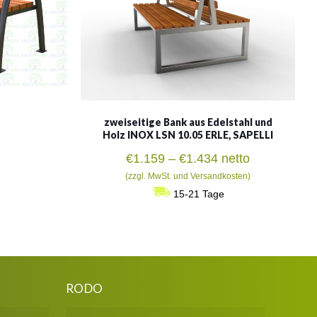
zweiseitige Bank aus Edelstahl und
Holz INOX LSN 10.05 ERLE, SAPELLI
Preisspanne:
€
1.159
–
€
1.434
netto
€1.159
(zzgl. MwSt. und Versandkosten)
bis
15-21 Tage
€1.434
RODO