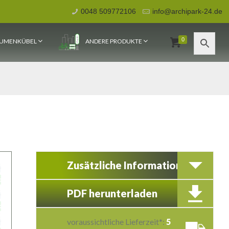
0048 509772106
info@archipark-24.de
0
UMENKÜBEL
ANDERE PRODUKTE
Zusätzliche Information
PDF herunterladen
voraussichtliche Lieferzeit*:
5