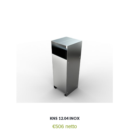
LSN 12.04 INOX
Material:
rostträger Stahl
Fassungsvermögen:
60l
Siehe mehr
KNS 12.04 INOX
€
506
netto