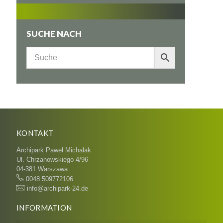
SUCHE NACH
KONTAKT
Archipark Paweł Michalak
Ul. Chrzanowskiego 4/96
04-381 Warszawa
0048 509772106
info@archipark-24.de
INFORMATION