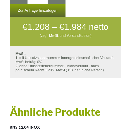
Zur Anfrage hinzufügen
Preisspann
€
1.208
–
€
1.984
netto
€1.208
(zzgl. MwSt. und Versandkosten)
bis
€1.984
MwSt.
1. mit Umsatzsteuernummer-innergemeinschaftlicher Verkauf -
MwSt beträgt 0%
2. ohne Umsatzsteuernummer - Inlandverkauf - nach
polnischem Recht + 23% MwSt ( z.B. natürliche Person)
Ähnliche Produkte
KNS 12.04 INOX