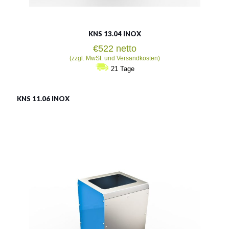
KNS 13.04 INOX
€
522
netto
(zzgl. MwSt. und Versandkosten)
21 Tage
KNS 11.06 INOX
LSN 11.06 INOX
Material:
rostträger Stahl
Fassungsvermögen:
120l
Siehe mehr