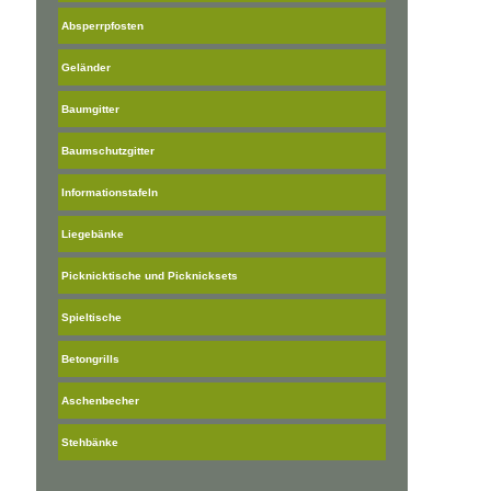
Absperrpfosten
Geländer
Baumgitter
Baumschutzgitter
Informationstafeln
Liegebänke
Picknicktische und Picknicksets
Spieltische
Betongrills
Aschenbecher
Stehbänke