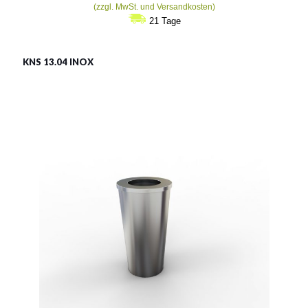
(zzgl. MwSt. und Versandkosten)
21 Tage
KNS 13.04 INOX
LSN 13.04 INOX
Material:
rostträger Stahl
Fassungsvermögen:
50l
Siehe mehr