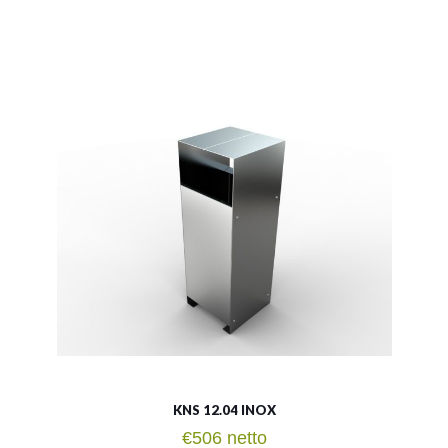
LSN 12.04 INOX
Material:
rostträger Stahl
Fassungsvermögen:
60l
Siehe mehr
KNS 12.04 INOX
€
506
netto