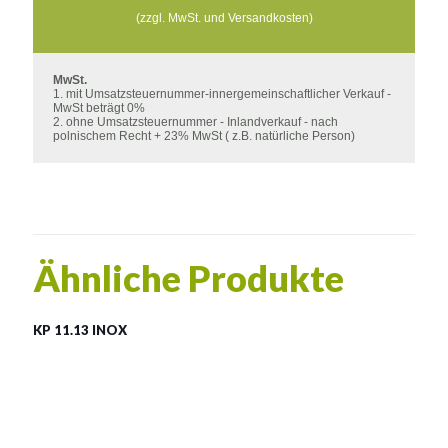
€1.208
(zzgl. MwSt. und Versandkosten)
bis
€1.984
MwSt.
1. mit Umsatzsteuernummer-innergemeinschaftlicher Verkauf -
MwSt beträgt 0%
2. ohne Umsatzsteuernummer - Inlandverkauf - nach
polnischem Recht + 23% MwSt ( z.B. natürliche Person)
Ähnliche Produkte
KP 11.13 INOX
KP 11.13 INOX
Material:
rostträger Stahl