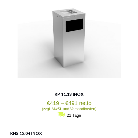
Fassungsvermögen:
55l oder 120l
Siehe mehr
KP 11.13 INOX
Preisspanne:
€
419
–
€
491
netto
€419
(zzgl. MwSt. und Versandkosten)
bis
21 Tage
€491
KNS 12.04 INOX