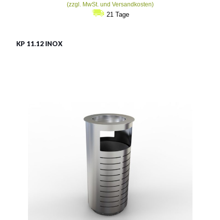
(zzgl. MwSt. und Versandkosten)
21 Tage
KP 11.12 INOX
KP 11.12 INOX
Material:
rostträger Stahl
Fassungsvermögen:
80l
Siehe mehr