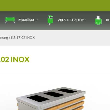
PARKBÄNKE
ABFALLBEHÄLTER
BL
ennung
/
KS 17.02 INOX
.02 INOX