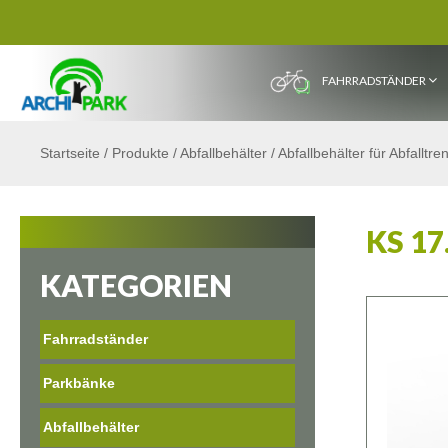
FAHRRADSTÄNDER
Startseite
/
Produkte
/
Abfallbehälter
/
Abfallbehälter für Abfalltr
KS 17
KATEGORIEN
Fahrradständer
Parkbänke
Abfallbehälter