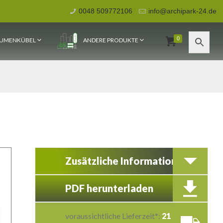
0048 509772106
info@archipark-24.de
0
UMENKÜBEL
ANDERE PRODUKTE
Zusätzliche Information
PDF herunterladen
voraussichtliche Lieferzeit*:
21