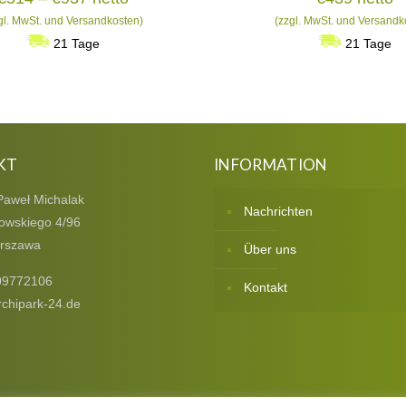
€514
gl. MwSt. und Versandkosten)
(zzgl. MwSt. und Versandk
bis
21 Tage
21 Tage
€937
KT
INFORMATION
Paweł Michalak
Nachrichten
owskiego 4/96
rszawa
Über uns
09772106
Kontakt
chipark-24.de