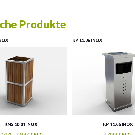
che Produkte
INOX
KP 11.06 INOX
KNS 10.01 INOX
KP 11.06 INOX
Preisspanne:
€
514
–
€
937
netto
€
439
netto