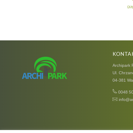
(zz
KONTA
Archipark 
Ul. Chrzan
04-381 Wa
0048 5
info@ar