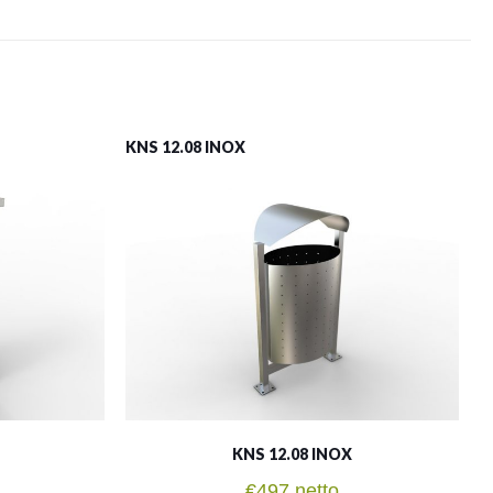
KNS 12.08 INOX
KNS 12.08 INOX
€
497
netto