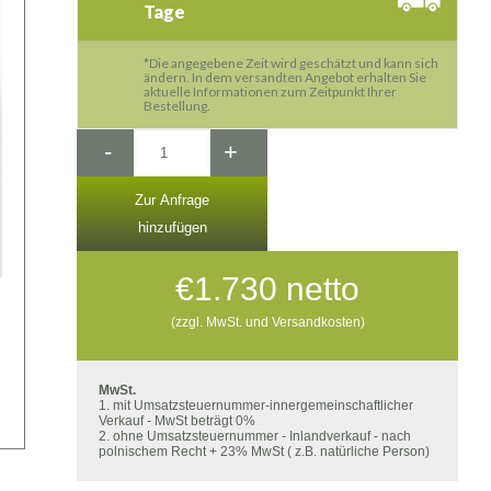
Tage
*Die angegebene Zeit wird geschätzt und kann sich
ändern. In dem versandten Angebot erhalten Sie
aktuelle Informationen zum Zeitpunkt Ihrer
Bestellung.
-
+
Zur Anfrage
hinzufügen
€
1.730
netto
(zzgl. MwSt. und Versandkosten)
MwSt.
1. mit Umsatzsteuernummer-innergemeinschaftlicher
Verkauf - MwSt beträgt 0%
2. ohne Umsatzsteuernummer - Inlandverkauf - nach
polnischem Recht + 23% MwSt ( z.B. natürliche Person)