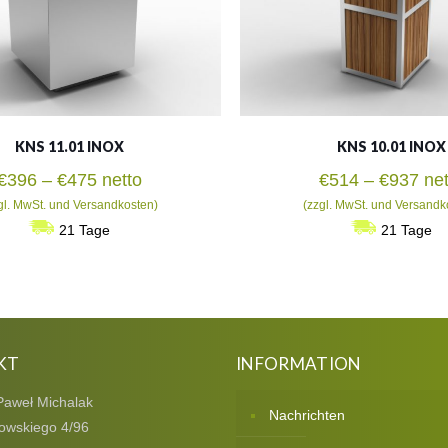
KNS 11.01 INOX
KNS 10.01 INOX
Preisspanne:
Pre
€
396
–
€
475
netto
€
514
–
€
937
net
€396
€51
gl. MwSt. und Versandkosten)
(zzgl. MwSt. und Versandk
bis
bis
21 Tage
21 Tage
€475
€93
KT
INFORMATION
Paweł Michalak
Nachrichten
owskiego 4/96