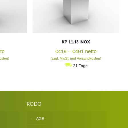
KP 11.13 INOX
isspanne:
Preisspanne:
to
€
419
–
€
491
netto
4
€419
osten)
(zzgl. MwSt. und Versandkosten)
bis
21 Tage
7
€491
RODO
AGB