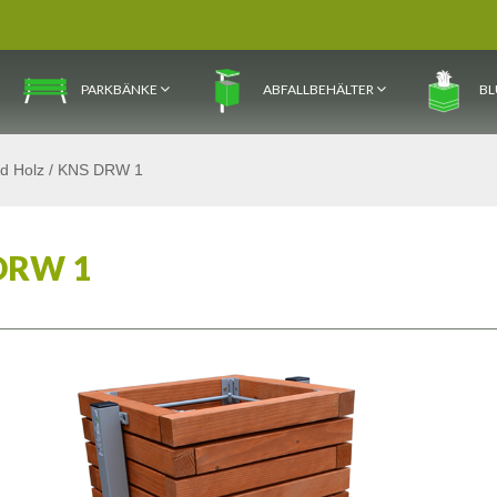
PARKBÄNKE
ABFALLBEHÄLTER
BL
nd Holz
/
KNS DRW 1
DRW 1