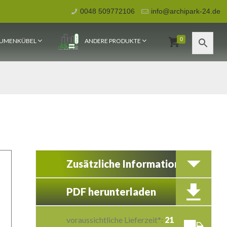
0048 509772106
info@archipark-24.de
0
UMENKÜBEL
ANDERE PRODUKTE
Zusätzliche Information
PDF herunterladen
voraussichtliche Lieferzeit*:
21