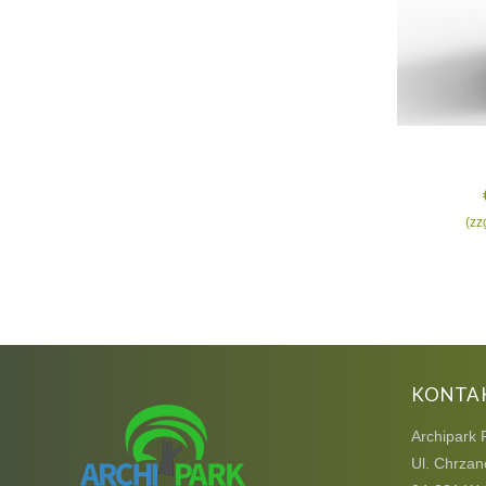
(zz
KONTA
Archipark 
Ul. Chrzan