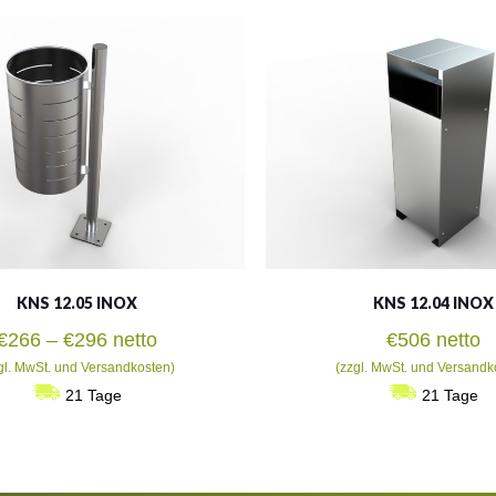
KNS 12.05 INOX
KNS 12.04 INOX
Preisspanne:
€
266
–
€
296
netto
€
506
netto
€266
gl. MwSt. und Versandkosten)
(zzgl. MwSt. und Versandk
bis
21 Tage
21 Tage
€296