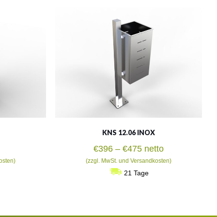
KNS 12.06 INOX
Preisspanne:
€
396
–
€
475
netto
€396
osten)
(zzgl. MwSt. und Versandkosten)
bis
21 Tage
€475