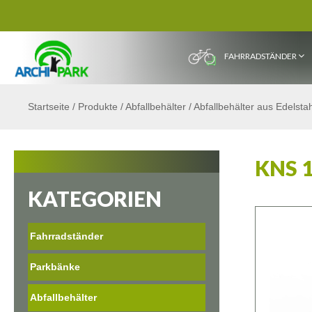
FAHRRADSTÄNDER
Startseite
/
Produkte
/
Abfallbehälter
/
Abfallbehälter aus Edelstah
KNS 1
KATEGORIEN
Fahrradständer
Parkbänke
Abfallbehälter