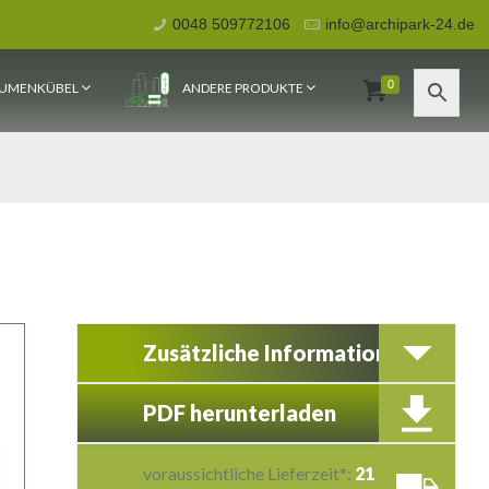
0048 509772106
info@archipark-24.de
0
UMENKÜBEL
ANDERE PRODUKTE
Zusätzliche Information
PDF herunterladen
voraussichtliche Lieferzeit*:
21