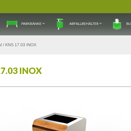
PARKBÄNKE
ABFALLBEHÄLTER
BL
l
/
KNS 17.03 INOX
7.03 INOX