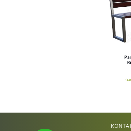
Par
R
(zz
KONTA