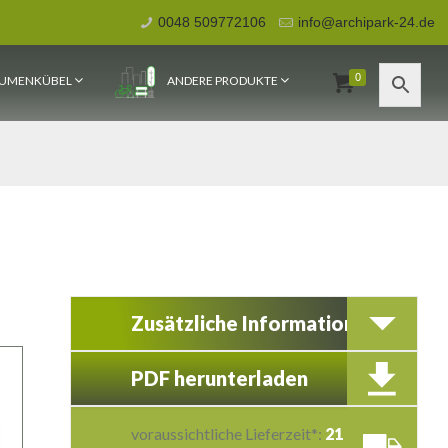
0048 509772106
info@archipark-24.de
0
UMENKÜBEL
ANDERE PRODUKTE
Zusätzliche Information
PDF herunterladen
voraussichtliche Lieferzeit*:
21