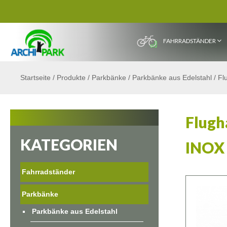
FAHRRADSTÄNDER
Startseite
/
Produkte
/
Parkbänke
/
Parkbänke aus Edelstahl
/
Fl
Flugh
KATEGORIEN
INOX 
Fahrradständer
Parkbänke
Parkbänke aus Edelstahl