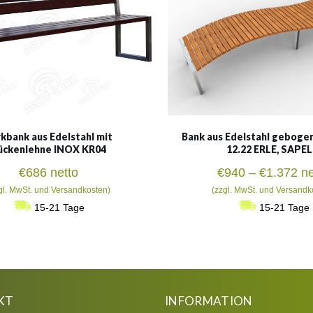
kbank aus Edelstahl mit
Bank aus Edelstahl geboge
ückenlehne INOX KR04
12.22 ERLE, SAPEL
Pr
€
686
netto
€
940
–
€
1.372
ne
€9
gl. MwSt. und Versandkosten)
(zzgl. MwSt. und Versandk
bi
15-21 Tage
15-21 Tage
€1
KT
INFORMATION