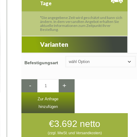
Tage
*Die angegebene Zeit wird geschätzt und kann sich
ändern. In dem versandten Angebot erhalten Sie
aktuelle Informationen zum Zeitpunkt Ihrer
Bestellung.
Varianten
Befestigungsart
-
+
Zur Anfrage
hinzufügen
€
3.692
netto
(zzgl. MwSt. und Versandkosten)