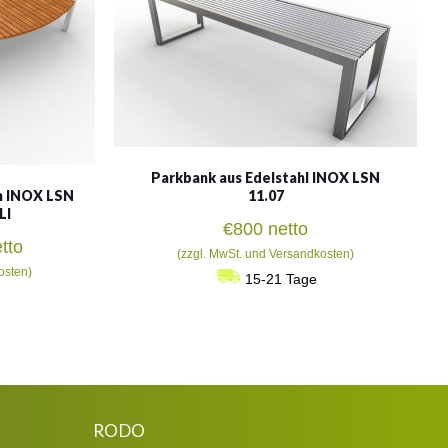
Parkbank aus Edelstahl INOX LSN
n INOX LSN
11.07
LI
€
800
netto
eisspanne:
tto
(zzgl. MwSt. und Versandkosten)
40
osten)
15-21 Tage
s
.372
RODO