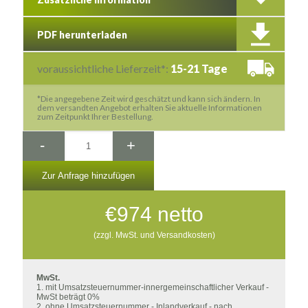
PDF herunterladen
voraussichtliche Lieferzeit*:
15-21 Tage
*Die angegebene Zeit wird geschätzt und kann sich ändern. In
dem versandten Angebot erhalten Sie aktuelle Informationen
zum Zeitpunkt Ihrer Bestellung.
-
+
Zur Anfrage hinzufügen
€
974
netto
(zzgl. MwSt. und Versandkosten)
MwSt.
1. mit Umsatzsteuernummer-innergemeinschaftlicher Verkauf -
MwSt beträgt 0%
2. ohne Umsatzsteuernummer - Inlandverkauf - nach