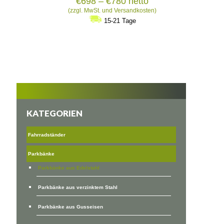
Preisspanne:
€
698
–
€
780
netto
€698
(zzgl. MwSt. und Versandkosten)
bis
15-21 Tage
€780
KATEGORIEN
Fahrradständer
Parkbänke
Parkbänke aus Edelstahl
Parkbänke aus verzinktem Stahl
Parkbänke aus Gusseisen