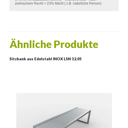
polnischem Recht + 23% MwSt ( z.B. natürliche Person)
Ähnliche Produkte
Sitzbank aus Edelstahl INOX LSN 12.05
INOX LSN 12.05
Material:
rostträger Stahl
Siehe mehr