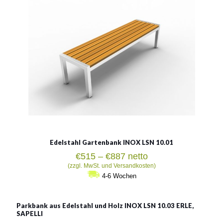
Siehe mehr
Edelstahl Gartenbank INOX LSN 10.01
Preisspanne:
€
515
–
€
887
netto
€515
(zzgl. MwSt. und Versandkosten)
bis
4-6 Wochen
€887
Parkbank aus Edelstahl und Holz INOX LSN 10.03 ERLE,
SAPELLI