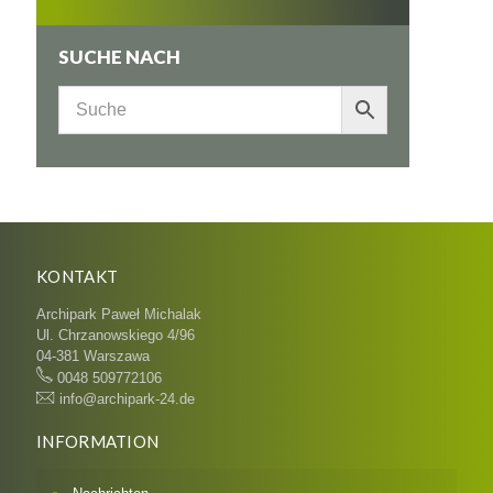
SUCHE NACH
KONTAKT
Archipark Paweł Michalak
Ul. Chrzanowskiego 4/96
04-381 Warszawa
0048 509772106
info@archipark-24.de
INFORMATION