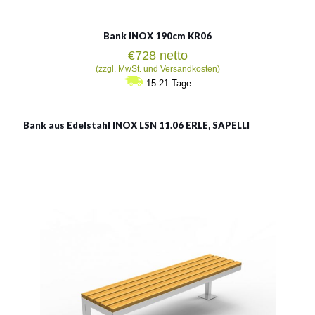
Bank INOX 190cm KR06
€
728
netto
(zzgl. MwSt. und Versandkosten)
15-21 Tage
Bank aus Edelstahl INOX LSN 11.06 ERLE, SAPELLI
INOX LSN 11.06
Material:
rostträger Stahl
Siehe mehr