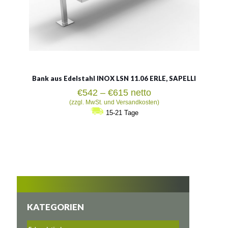
Bank aus Edelstahl INOX LSN 11.06 ERLE, SAPELLI
Preisspanne:
€
542
–
€
615
netto
€542
(zzgl. MwSt. und Versandkosten)
bis
15-21 Tage
€615
KATEGORIEN