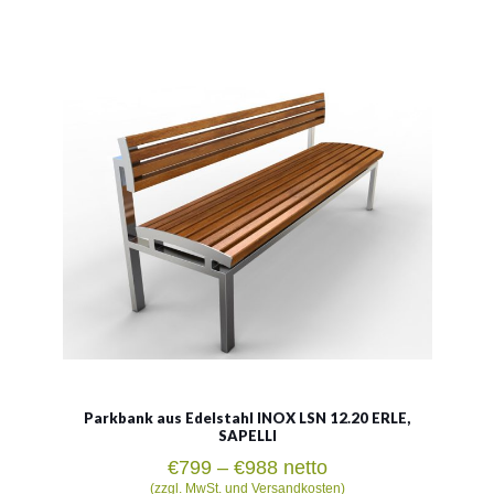
Material:
rostträger Stahl
Siehe mehr
Parkbank aus Edelstahl INOX LSN 12.20 ERLE,
SAPELLI
Preisspanne:
€
799
–
€
988
netto
€799
(zzgl. MwSt. und Versandkosten)