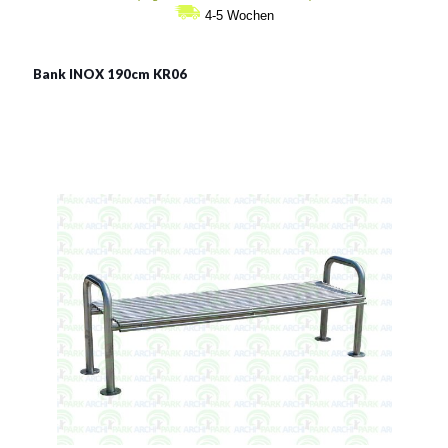
bis
4-5 Wochen
€988
Bank INOX 190cm KR06
INOX LSN KR06
Material:
rostträger Stahl
Siehe mehr