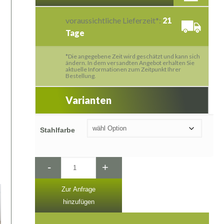
voraussichtliche Lieferzeit*:
21
Tage
*Die angegebene Zeit wird geschätzt und kann sich
ändern. In dem versandten Angebot erhalten Sie
aktuelle Informationen zum Zeitpunkt Ihrer
Bestellung.
Varianten
Stahlfarbe
-
+
Zur Anfrage
hinzufügen