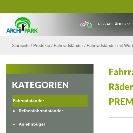
FAHRRADSTÄNDER
Startseite
/
Produkte
/
Fahrradständer
/
Fahrradständer mit Wer
Fahrr
KATEGORIEN
Räder
PREM
Fahrradständer
Reihenfahrradständer
Anlehnbügel