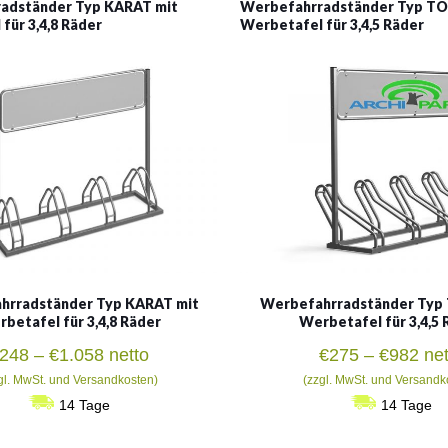
adständer Typ KARAT mit
Werbefahrradständer Typ TO
für 3,4,8 Räder
Werbetafel für 3,4,5 Räder
hrradständer Typ KARAT mit
Werbefahrradständer Typ
betafel für 3,4,8 Räder
Werbetafel für 3,4,5
Preisspanne:
Pre
248
–
€
1.058
netto
€
275
–
€
982
net
€248
€27
gl. MwSt. und Versandkosten)
(zzgl. MwSt. und Versandk
bis
bis
14 Tage
14 Tage
€1.058
€98