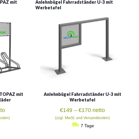
PAZ mit
Anlehnbügel Fahrradständer U-3 mit
Werbetafel
 TOPAZ mit
Anlehnbügel Fahrradständer U-3 mit
 Räder
Werbetafel
isspanne:
Preisspanne:
to
€
149
–
€
170
netto
5
€149
osten)
(zzgl. MwSt. und Versandkosten)
bis
7 Tage
2
€170