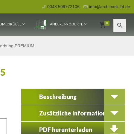
0048 509772106
info@archipark-24.de
0
UMENKÜBEL
ANDERE PRODUKTE
/Werbung PREMIUM
 5
Beschreibung
Zusätzliche Information
PDF herunterladen