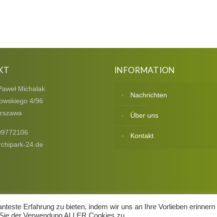
KT
INFORMATION
Paweł Michalak
Nachrichten
owskiego 4/96
rszawa
Über uns
09772106
Kontakt
chipark-24.de
teste Erfahrung zu bieten, indem wir uns an Ihre Vorlieben erinnern
n Sie der Verwendung ALLER Cookies zu.