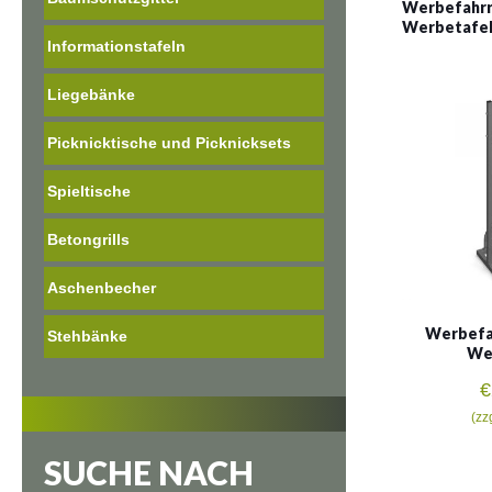
Werbefahrr
Werbetafel 
Informationstafeln
Liegebänke
Picknicktische und Picknicksets
Spieltische
Betongrills
Aschenbecher
Werbefa
Stehbänke
Wer
€
(zz
SUCHE NACH