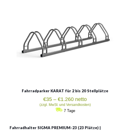
Material:
verzinkter Stahl, rostträger Stahl
Siehe mehr
Fahrradparker KARAT für 2 bis 20 Stellplätze
Preisspanne:
€
35
–
€
1.260
netto
€35
(zzgl. MwSt. und Versandkosten)
bis
7 Tage
€1.260
Fahrradhalter SIGMA PREMIUM-23 (23 Plätze) |