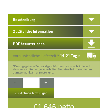
Beschreibung
Zusätzliche Information
PDF herunterladen
voraussichtliche Lieferzeit*:
14-21 Tage
*Die angegebene Zeit wird geschätzt und kann sich ändern. In
dem versandten Angebot erhalten Sie aktuelle Informationen
zum Zeitpunkt Ihrer Bestellung.
-
+
Zur Anfrage hinzufügen
€
1.646
netto