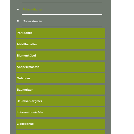
Fahrradhalter
Rollerständer
Parkbänke
Abfallbehälter
Blumenkübel
Absperrpfosten
Geländer
Baumgitter
Baumschutzgitter
Informationstafeln
Liegebänke