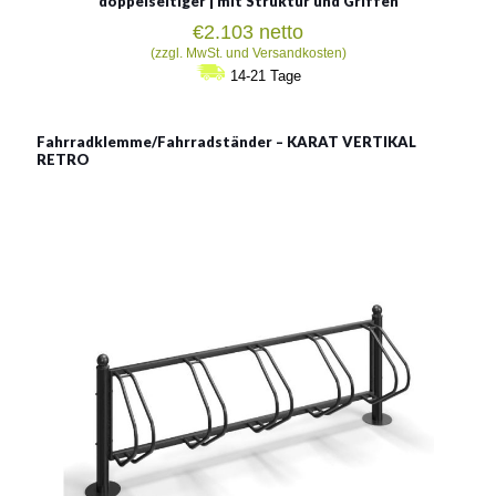
doppelseitiger | mit Struktur und Griffen
€
2.103
netto
(zzgl. MwSt. und Versandkosten)
14-21 Tage
Fahrradklemme/Fahrradständer – KARAT VERTIKAL
RETRO
Fahrradständer KARAT
VERTIKAL RETRO
Material:
Stahl mit Pulverbeschichtung in RAL
Siehe mehr