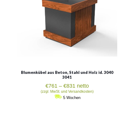
Blumenkübel aus Beton, Stahl und Holz id. 3040
3041
Preisspanne:
€
761
–
€
831
netto
€761
(zzgl. MwSt. und Versandkosten)
bis
5 Wochen
€831