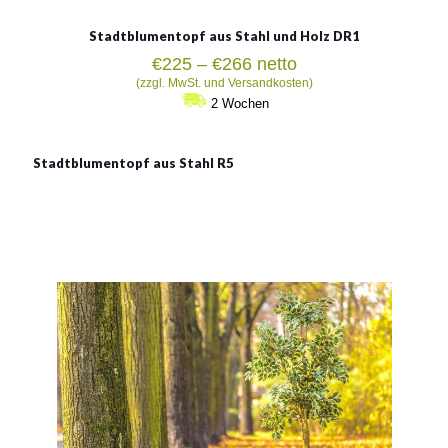
Stadtblumentopf aus Stahl und Holz DR1
Preisspanne:
€
225
–
€
266
netto
€225
(zzgl. MwSt. und Versandkosten)
bis
2 Wochen
€266
Stadtblumentopf aus Stahl R5
Stadtblumentopf aus Stahl
R5
Material:
verzinkter Stahl mit Pulverbeschichtung in RAL + Holz