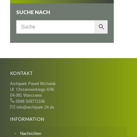
SUCHE NACH
KONTAKT
Archipark Paweł Michalak
Ul. Chrzanowskiego 4/96
04-381 Warszawa
0048 509772106
info@archipark-24.de
INFORMATION
Nachrichten