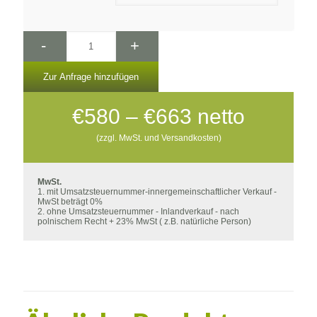
-
+
Zur Anfrage hinzufügen
Preisspanne:
€
580
–
€
663
netto
€580
(zzgl. MwSt. und Versandkosten)
bis
€663
MwSt.
1. mit Umsatzsteuernummer-innergemeinschaftlicher Verkauf -
MwSt beträgt 0%
2. ohne Umsatzsteuernummer - Inlandverkauf - nach
polnischem Recht + 23% MwSt ( z.B. natürliche Person)