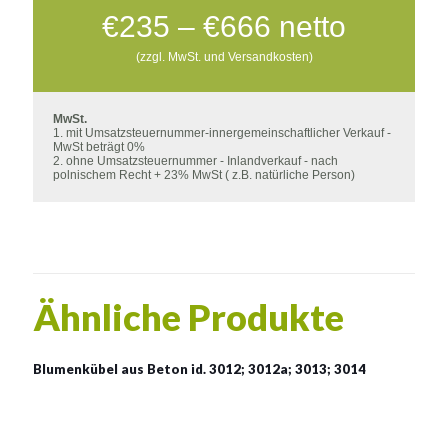
Preisspanne:
€
235
–
€
666
netto
€235
(zzgl. MwSt. und Versandkosten)
bis
€666
MwSt.
1. mit Umsatzsteuernummer-innergemeinschaftlicher Verkauf -
MwSt beträgt 0%
2. ohne Umsatzsteuernummer - Inlandverkauf - nach
polnischem Recht + 23% MwSt ( z.B. natürliche Person)
Ähnliche Produkte
Blumenkübel aus Beton id. 3012; 3012a; 3013; 3014
Blumenkübel aus Beton id.
3012; 3012a; 3013; 3014