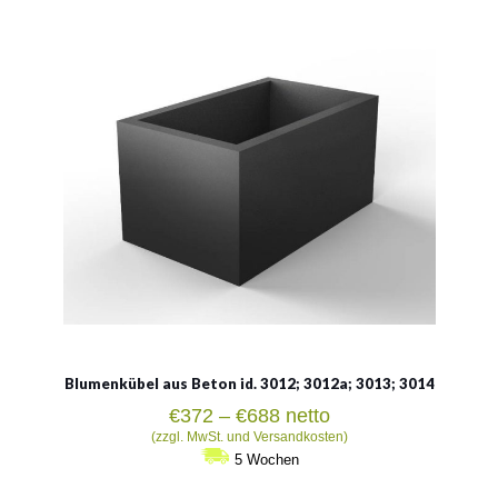
Material:
Architekturbeton
Blumenkübel aus Beton id. 3012; 3012a; 3013; 3014
Preisspanne:
€
372
–
€
688
netto
€372
(zzgl. MwSt. und Versandkosten)
bis
5 Wochen
€688