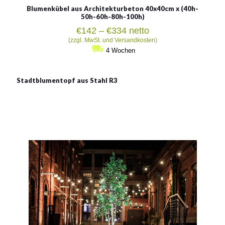
Blumenkübel aus Architekturbeton 40x40cm x (40h-
50h-60h-80h-100h)
Preisspanne:
€
142
–
€
334
netto
€142
(zzgl. MwSt. und Versandkosten)
bis
4 Wochen
€334
Stadtblumentopf aus Stahl R3
Stadtblumentopf aus Stahl
R3
Material:
verzinkter Stahl mit Pulverbeschichtung in RAL + Holz