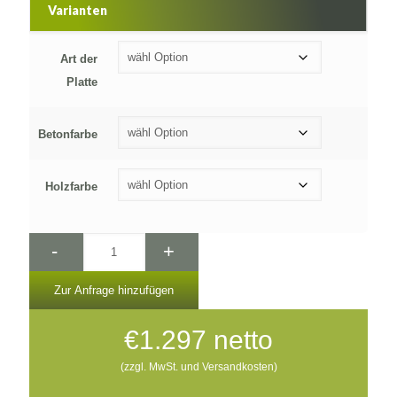
Varianten
Art der
Platte
Betonfarbe
Holzfarbe
-
+
Zur Anfrage hinzufügen
€
1.297
netto
(zzgl. MwSt. und Versandkosten)