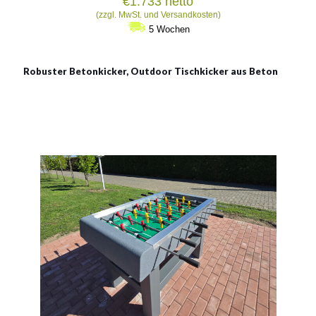
€
1.733
netto
(zzgl. MwSt. und Versandkosten)
5 Wochen
Robuster Betonkicker, Outdoor Tischkicker aus Beton
Robuster Betonkicker,
Outdoor Tischkicker aus
Beton
Material:
Beton