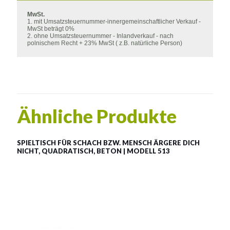
MwSt.
1. mit Umsatzsteuernummer-innergemeinschaftlicher Verkauf -
MwSt beträgt 0%
2. ohne Umsatzsteuernummer - Inlandverkauf - nach
polnischem Recht + 23% MwSt ( z.B. natürliche Person)
Ähnliche Produkte
SPIELTISCH FÜR SCHACH BZW. MENSCH ÄRGERE DICH
NICHT, QUADRATISCH, BETON | MODELL 513
Betontisch quadratisch /
modell 513
Material:
Beton + Holz