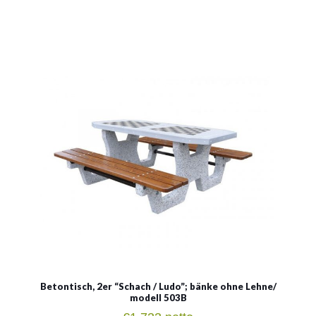
Betontisch, 2er "Schach /
Ludo"; bänke ohne Lehne/
modell 503B
Material:
Beton + Holz
Betontisch, 2er “Schach / Ludo”; bänke ohne Lehne/
modell 503B