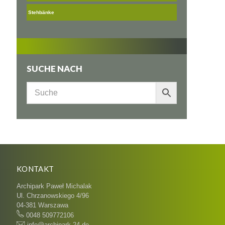
Stehbänke
SUCHE NACH
KONTAKT
Archipark Paweł Michalak
Ul. Chrzanowskiego 4/96
04-381 Warszawa
0048 509772106
info@archipark-24.de