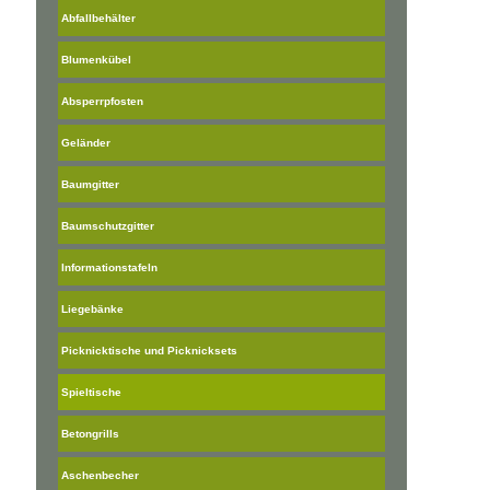
Abfallbehälter
Blumenkübel
Absperrpfosten
Geländer
Baumgitter
Baumschutzgitter
Informationstafeln
Liegebänke
Picknicktische und Picknicksets
Spieltische
Betongrills
Aschenbecher