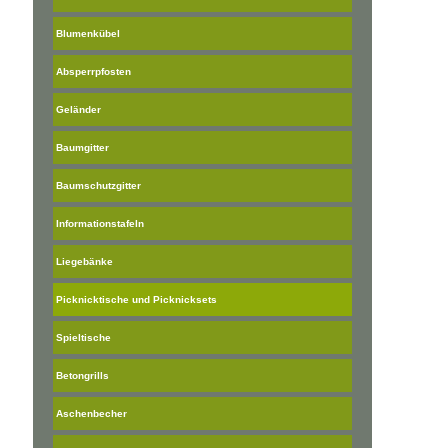
Blumenkübel
Absperrpfosten
Geländer
Baumgitter
Baumschutzgitter
Informationstafeln
Liegebänke
Picknicktische und Picknicksets
Spieltische
Betongrills
Aschenbecher