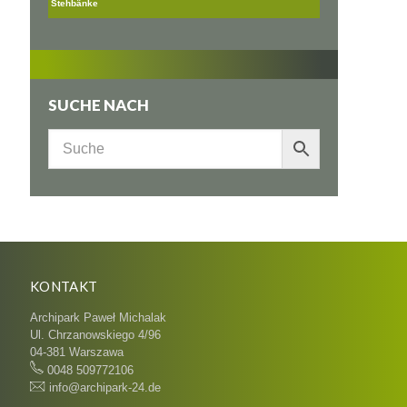
Stehbänke
SUCHE NACH
KONTAKT
Archipark Paweł Michalak
Ul. Chrzanowskiego 4/96
04-381 Warszawa
0048 509772106
info@archipark-24.de