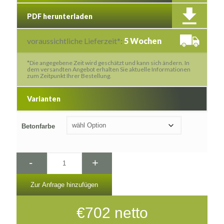
PDF herunterladen
voraussichtliche Lieferzeit*:
5 Wochen
*Die angegebene Zeit wird geschätzt und kann sich ändern. In
dem versandten Angebot erhalten Sie aktuelle Informationen
zum Zeitpunkt Ihrer Bestellung.
Varianten
Betonfarbe
-
+
Zur Anfrage hinzufügen
€
702
netto