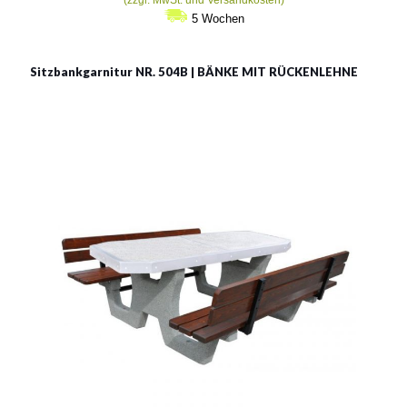
5 Wochen
Sitzbankgarnitur NR. 504B | BÄNKE MIT RÜCKENLEHNE
Picknickset aus Beton /
Tisch mit bänke / modell
504B mit Lehne
Material:
Beton + Holz