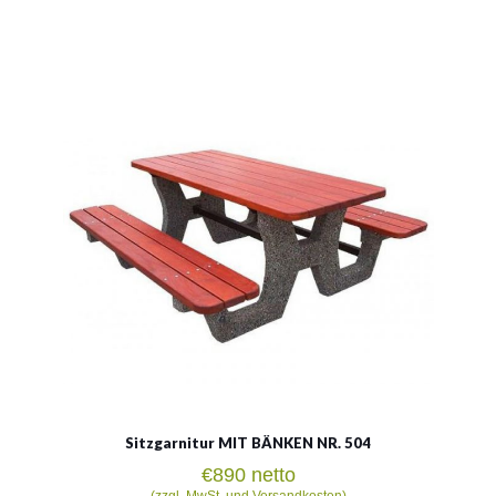
Picknickset aus Beton /
Tisch mit bänke / modell 504
Material:
Beton + Holz
Sitzgarnitur MIT BÄNKEN NR. 504
€
890
netto
(zzgl. MwSt. und Versandkosten)