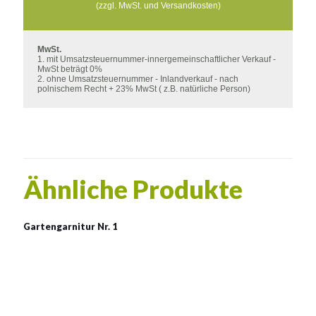
(zzgl. MwSt. und Versandkosten)
MwSt.
1. mit Umsatzsteuernummer-innergemeinschaftlicher Verkauf -
MwSt beträgt 0%
2. ohne Umsatzsteuernummer - Inlandverkauf - nach
polnischem Recht + 23% MwSt ( z.B. natürliche Person)
Ähnliche Produkte
Gartengarnitur Nr. 1
Straßenbank modell 104
Material:
verzinkter Stahl mit Pulverbeschichtung in RAL