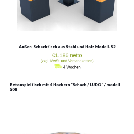
Außen-Schachtisch aus Stahl und Holz Modell. S2
€
1.186
netto
(zzgl. MwSt. und Versandkosten)
4 Wochen
Betonspieltisch mit 4 Hockern “Schach / LUDO” / modell
508
Betonspieltisch mit 4
Hockern “Schach / LUDO” /
modell 508