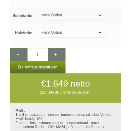
Betonfarbe
Holzfarbe
-
+
Zur Anfrage hinzufügen
€
1.649
netto
(zzgl. MwSt. und Versandkosten)
MwSt.
1. mit Umsatzsteuernummer-innergemeinschaftlicher Verkauf -
MwSt beträgt 0%
2. ohne Umsatzsteuernummer - Inlandverkauf - nach
polnischem Recht + 23% MwSt ( z.B. natürliche Person)