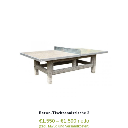
Beton-Tischtennistische 2
Material:
Beton
Beton-Tischtennistische 2
Preisspanne:
€
1.550
–
€
1.590
netto
€1.550
(zzgl. MwSt. und Versandkosten)