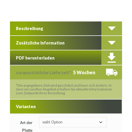
Beschreibung
Zusätzliche Information
PDF herunterladen
voraussichtliche Lieferzeit*:
5 Wochen
*Die angegebene Zeit wird geschätzt und kann sich ändern. In
dem versandten Angebot erhalten Sie aktuelle Informationen
zum Zeitpunkt Ihrer Bestellung.
Varianten
Art der
Platte