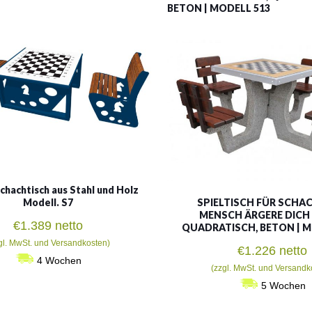
BETON | MODELL 513
hachtisch aus Stahl und Holz
Modell. S7
SPIELTISCH FÜR SCHA
MENSCH ÄRGERE DICH 
€
1.389
netto
QUADRATISCH, BETON | M
gl. MwSt. und Versandkosten)
€
1.226
netto
4 Wochen
(zzgl. MwSt. und Versandk
5 Wochen