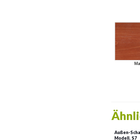
Ähnli
Außen-Schac
Modell. S7