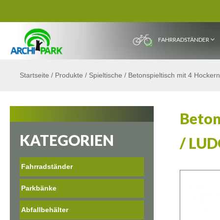
FAHRRADSTÄNDER
Startseite
/
Produkte
/
Spieltische
/
Betonspieltisch mit 4 Hocker
Beton
KATEGORIEN
/ LUD
Fahrradständer
Parkbänke
Abfallbehälter