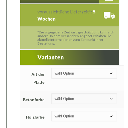
voraussichtliche Lieferzeit*:
5
Wochen
*Die angegebene Zeit wird geschätzt und kann sich
ändern. In dem versandten Angebot erhalten Sie
aktuelle Informationen zum Zeitpunkt Ihrer
Bestellung.
Varianten
Art der
Platte
Betonfarbe
Holzfarbe