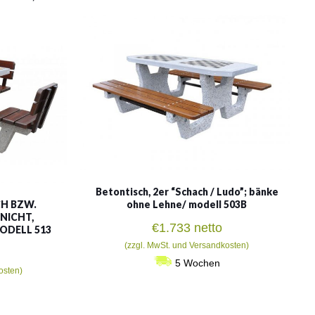
Betontisch, 2er “Schach / Ludo”; bänke
CH BZW.
ohne Lehne/ modell 503B
NICHT,
€
1.733
netto
ODELL 513
(zzgl. MwSt. und Versandkosten)
5 Wochen
osten)