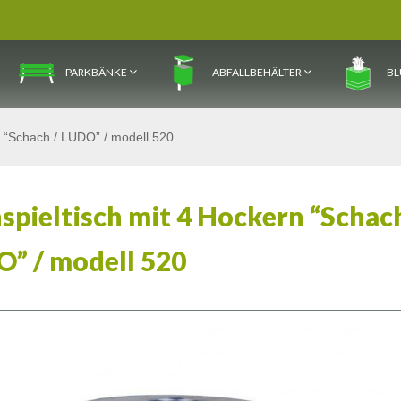
PARKBÄNKE
ABFALLBEHÄLTER
BL
n “Schach / LUDO” / modell 520
spieltisch mit 4 Hockern “Schac
O” / modell 520