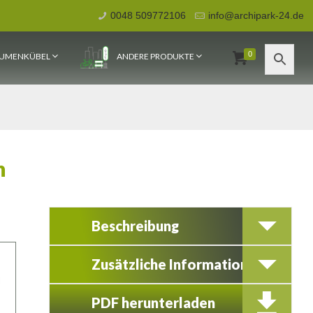
0048 509772106
info@archipark-24.de
0
UMENKÜBEL
ANDERE PRODUKTE
h
Beschreibung
Zusätzliche Information
PDF herunterladen