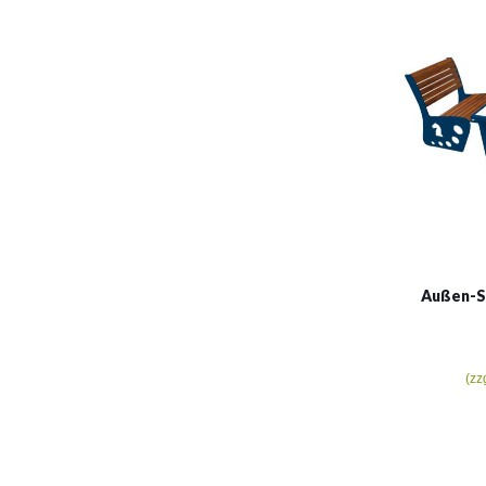
Außen-Sc
(zz