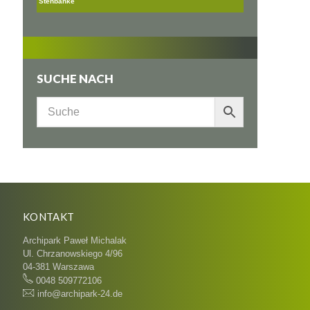
Stehbänke
SUCHE NACH
KONTAKT
Archipark Paweł Michalak
Ul. Chrzanowskiego 4/96
04-381 Warszawa
0048 509772106
info@archipark-24.de