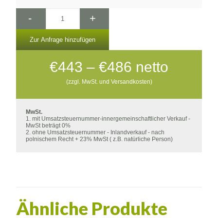
-
+
Zur Anfrage hinzufügen
Preisspanne:
€
443
–
€
486
netto
€443
(zzgl. MwSt. und Versandkosten)
bis
€486
MwSt.
1. mit Umsatzsteuernummer-innergemeinschaftlicher Verkauf -
MwSt beträgt 0%
2. ohne Umsatzsteuernummer - Inlandverkauf - nach
polnischem Recht + 23% MwSt ( z.B. natürliche Person)
Ähnliche Produkte