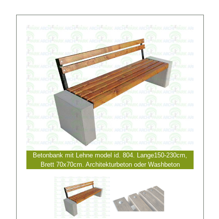
Betonbank mit Lehne model id. 804. Lange150-230cm,
Brett 70x70cm. Architekturbeton oder Washbeton