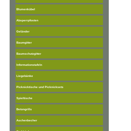
Blumenkübel
Absperrpfosten
Geländer
Baumgitter
Baumschutzgitter
Informationstafeln
Liegebänke
Picknicktische und Picknicksets
Spieltische
Betongrills
Aschenbecher