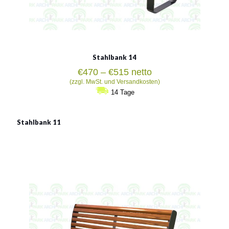
Stahlbank 14
Preisspanne:
€
470
–
€
515
netto
€470
(zzgl. MwSt. und Versandkosten)
bis
14 Tage
€515
Stahlbank 11
Stahlbank 11
Material:
verzinkter Stahl mit Pulverbeschichtung in RAL
Siehe mehr