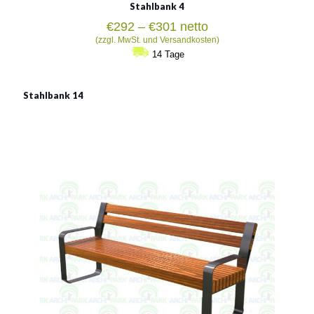
Stahlbank 4
Preisspanne:
€
292
–
€
301
netto
€292
(zzgl. MwSt. und Versandkosten)
bis
14 Tage
€301
Stahlbank 14
Stahlbank 14
Material:
verzinkter Stahl mit Pulverbeschichtung in RAL
Siehe mehr