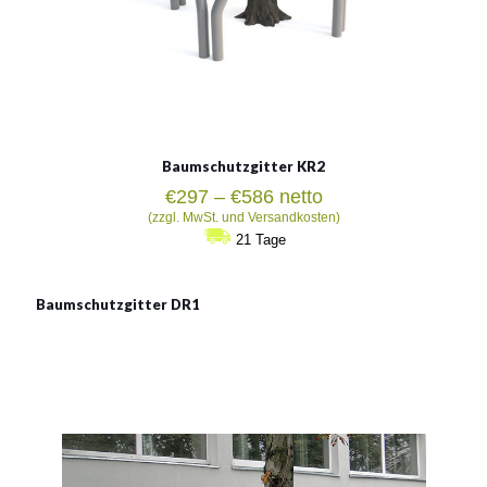
Baumschutzgitter KR2
Preisspanne:
€
297
–
€
586
netto
€297
(zzgl. MwSt. und Versandkosten)
bis
21 Tage
€586
Baumschutzgitter DR1
Baumschutzgitter
Material:
verzinkter Stahl mit Pulverbeschichtung in RAL