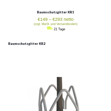
Baumschutzgitter KR1
Preisspanne:
€
149
–
€
293
netto
€149
(zzgl. MwSt. und Versandkosten)
bis
21 Tage
€293
Baumschutzgitter KR2
Baumschutzgitter
Material:
verzinkter Stahl mit Pulverbeschichtung in RAL