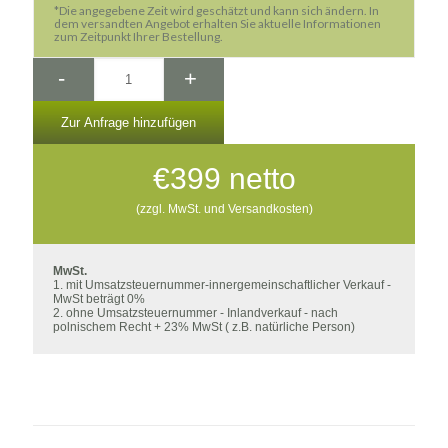
*Die angegebene Zeit wird geschätzt und kann sich ändern. In
dem versandten Angebot erhalten Sie aktuelle Informationen
zum Zeitpunkt Ihrer Bestellung.
-
+
Zur Anfrage hinzufügen
€
399
netto
(zzgl. MwSt. und Versandkosten)
MwSt.
1. mit Umsatzsteuernummer-innergemeinschaftlicher Verkauf -
MwSt beträgt 0%
2. ohne Umsatzsteuernummer - Inlandverkauf - nach
polnischem Recht + 23% MwSt ( z.B. natürliche Person)