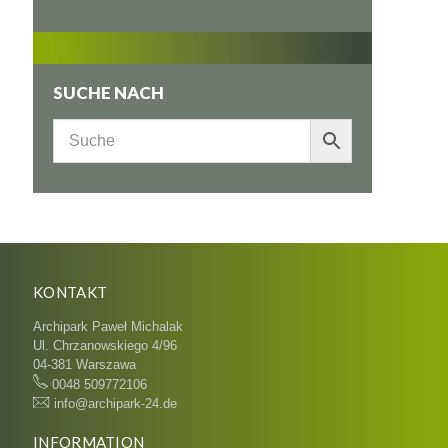
SUCHE NACH
KONTAKT
Archipark Paweł Michalak
Ul. Chrzanowskiego 4/96
04-381 Warszawa
0048 509772106
info@archipark-24.de
INFORMATION