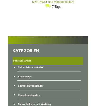
€128
(zzgl. MwSt. und Versandkosten)
bis
7 Tage
€254
KATEGORIEN
Fahrradständer
Reihenfahrradständer
Anlehnbügel
Spiral-Fahrradständer
Doppelstockparker
Fahrradständer mit Werbung