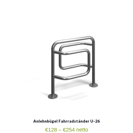
U-26
Material:
verzinkter Stahl, rostträger Stahl, verzinkter Stahl mit
Pulverbeschichtung in RAL
Siehe mehr
Anlehnbügel Fahrradständer U-26
Preisspanne:
€
128
–
€
254
netto