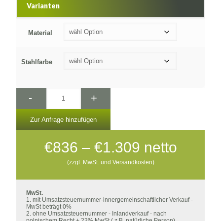
Varianten
Material
Stahlfarbe
-
+
Zur Anfrage hinzufügen
Preisspanne
€
836
–
€
1.309
netto
€836
(zzgl. MwSt. und Versandkosten)
bis
€1.309
MwSt.
1. mit Umsatzsteuernummer-innergemeinschaftlicher Verkauf -
MwSt beträgt 0%
2. ohne Umsatzsteuernummer - Inlandverkauf - nach
polnischem Recht + 23% MwSt ( z.B. natürliche Person)