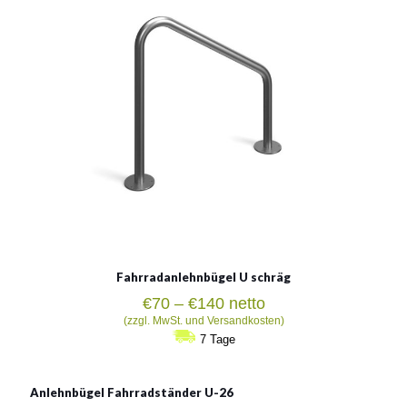
verzinkter Stahl, rostträger Stahl, verzinkter Stahl mit
Pulvermethode gemalt
Siehe mehr
Fahrradanlehnbügel U schräg
Preisspanne:
€
70
–
€
140
netto
€70
(zzgl. MwSt. und Versandkosten)
bis
7 Tage
€140
Anlehnbügel Fahrradständer U-26