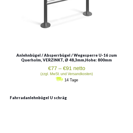
Anlehnbügel / Absperrbügel / Wegesperre U-16 zum
Querholm, VERZINKT, Ø 48,3mm,Hohe: 800mm
Preisspanne:
€
77
–
€
91
netto
€77
(zzgl. MwSt. und Versandkosten)
bis
14 Tage
€91
Fahrradanlehnbügel U schräg
Fahrradanlehnbügel U
schräg
Material: