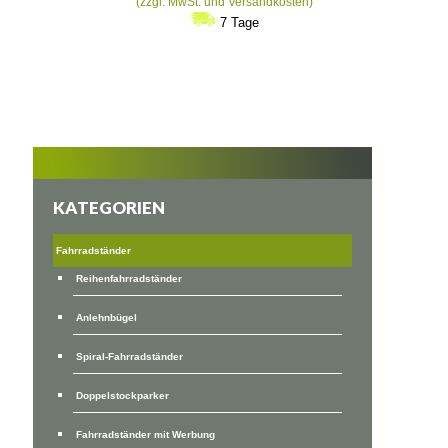
€395
(zzgl. MwSt. und Versandkosten)
bis
7 Tage
€748
KATEGORIEN
Fahrradständer
Reihenfahrradständer
Anlehnbügel
Spiral-Fahrradständer
Doppelstockparker
Fahrradständer mit Werbung