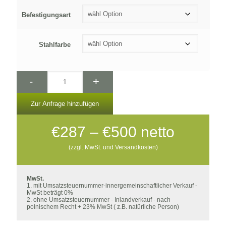
Befestigungsart
Stahlfarbe
-
+
Zur Anfrage hinzufügen
Preisspanne:
€
287
–
€
500
netto
€287
(zzgl. MwSt. und Versandkosten)
bis
€500
MwSt.
1. mit Umsatzsteuernummer-innergemeinschaftlicher Verkauf -
MwSt beträgt 0%
2. ohne Umsatzsteuernummer - Inlandverkauf - nach
polnischem Recht + 23% MwSt ( z.B. natürliche Person)