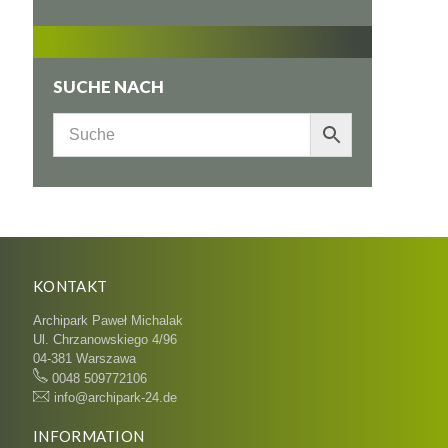
SUCHE NACH
KONTAKT
Archipark Paweł Michalak
Ul. Chrzanowskiego 4/96
04-381 Warszawa
0048 509772106
info@archipark-24.de
INFORMATION