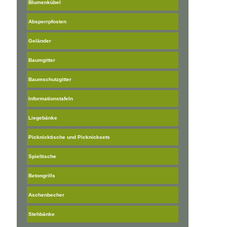
Blumenkübel
Absperrpfosten
Geländer
Baumgitter
Baumschutzgitter
Informationstafeln
Liegebänke
Picknicktische und Picknicksets
Spieltische
Betongrills
Aschenbecher
Stehbänke