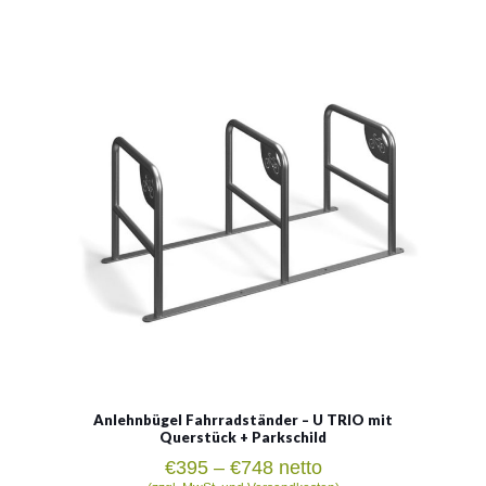
Anlehnbügel Fahrradständer
- U TRIO mit Querstück INOX
+ Parkschild
Material:
rostträger Stahl, verzinkter Stahl
Siehe mehr
Anlehnbügel Fahrradständer – U TRIO mit
Querstück + Parkschild
Preisspanne:
€
395
–
€
748
netto