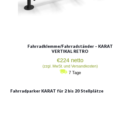
Fahrradklemme/Fahrradständer – KARAT
VERTIKAL RETRO
€
224
netto
(zzgl. MwSt. und Versandkosten)
7 Tage
Fahrradparker KARAT für 2 bis 20 Stellplätze
Fahrradparker KARAT für 2
bis 20 Stellplätze
Material:
verzinkter Stahl, rostträger Stahl