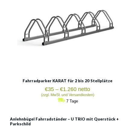
Siehe mehr
Fahrradparker KARAT für 2 bis 20 Stellplätze
Preisspanne:
€
35
–
€
1.260
netto
€35
(zzgl. MwSt. und Versandkosten)
bis
7 Tage
€1.260
Anlehnbügel Fahrradständer – U TRIO mit Querstück +
Parkschild