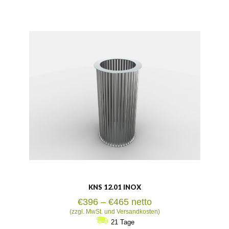
Material:
rostträger Stahl
Fassungsvermögen:
88l
Siehe mehr
KNS 12.01 INOX
Preisspanne:
€
396
–
€
465
netto
€396
(zzgl. MwSt. und Versandkosten)
bis
21 Tage