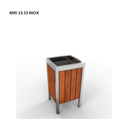
€465
KNS 12.13 INOX
LSN 12.13 INOX
Material:
rostträger Stahl
Fassungsvermögen:
55l
Siehe mehr