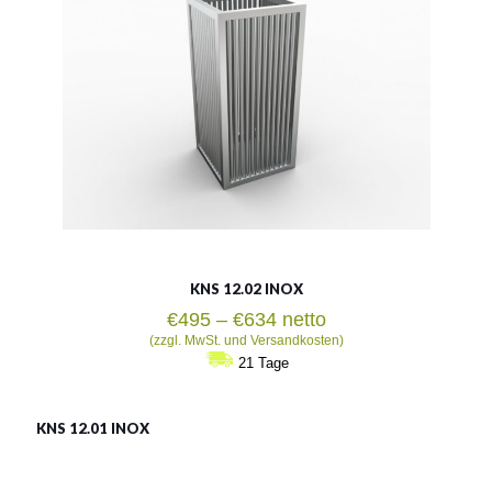
Siehe mehr
KNS 12.02 INOX
Preisspanne:
€
495
–
€
634
netto
€495
(zzgl. MwSt. und Versandkosten)
bis
21 Tage
€634
KNS 12.01 INOX
LSN 12.01 INOX