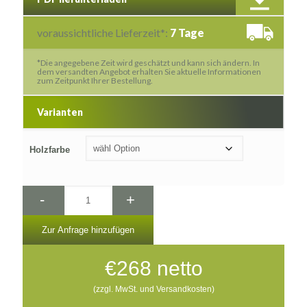
voraussichtliche Lieferzeit*:
7 Tage
*Die angegebene Zeit wird geschätzt und kann sich ändern. In
dem versandten Angebot erhalten Sie aktuelle Informationen
zum Zeitpunkt Ihrer Bestellung.
Varianten
Holzfarbe
-
+
Zur Anfrage hinzufügen
€
268
netto
(zzgl. MwSt. und Versandkosten)