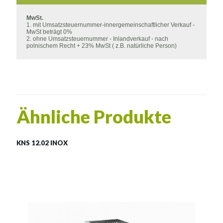
MwSt.
1. mit Umsatzsteuernummer-innergemeinschaftlicher Verkauf -
MwSt beträgt 0%
2. ohne Umsatzsteuernummer - Inlandverkauf - nach
polnischem Recht + 23% MwSt ( z.B. natürliche Person)
Ähnliche Produkte
KNS 12.02 INOX
LSN 12.02 INOX
Material:
rostträger Stahl
Fassungsvermögen:
100l