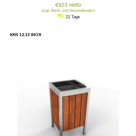
€
923
netto
(zzgl. MwSt. und Versandkosten)
21 Tage
KNS 12.13 INOX
LSN 12.13 INOX
Material:
rostträger Stahl
Fassungsvermögen:
55l
Siehe mehr