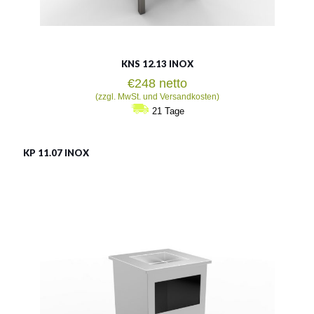
KNS 12.13 INOX
€
248
netto
(zzgl. MwSt. und Versandkosten)
21 Tage
KP 11.07 INOX
KP 11.07 INOX
Material:
rostträger Stahl
Fassungsvermögen:
80l
Siehe mehr