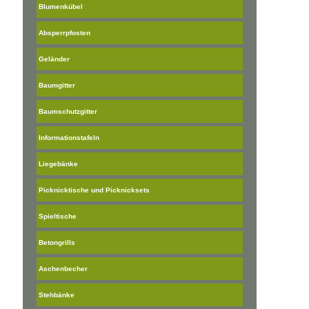
Blumenkübel
Absperrpfosten
Geländer
Baumgitter
Baumschutzgitter
Informationstafeln
Liegebänke
Picknicktische und Picknicksets
Spieltische
Betongrills
Aschenbecher
Stehbänke