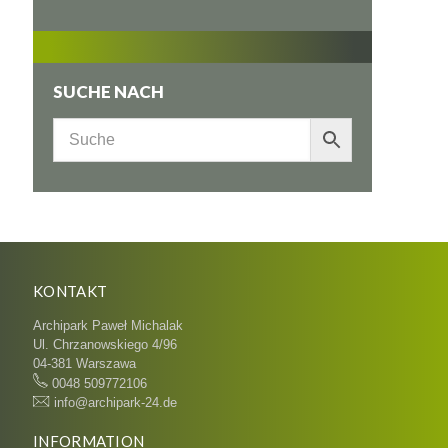
SUCHE NACH
KONTAKT
Archipark Paweł Michalak
Ul. Chrzanowskiego 4/96
04-381 Warszawa
0048 509772106
info@archipark-24.de
INFORMATION